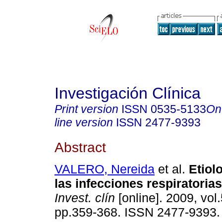
Investigación Clínica
Print version
ISSN
0535-5133
On
line version
ISSN
2477-9393
Abstract
VALERO, Nereida
et al.
Etiolo
las infecciones respiratoria
Invest. clín
[online]. 2009, vol.
pp.359-368. ISSN 2477-9393.