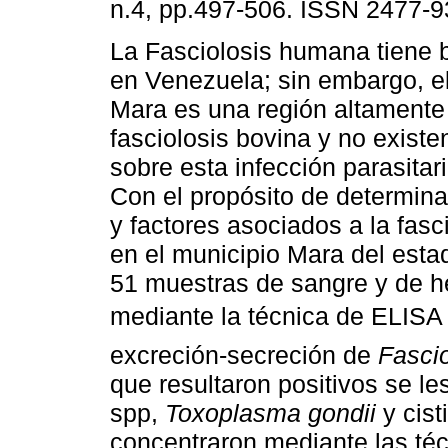
n.4, pp.497-506. ISSN 2477-9
La Fasciolosis humana tiene b
en Venezuela; sin embargo, e
Mara es una región altament
fasciolosis bovina y no existe
sobre esta infección parasita
Con el propósito de determina
y factores asociados a la fas
en el municipio Mara del estad
51 muestras de sangre y de h
mediante la técnica de ELISA 
excreción-secreción de
Fascio
que resultaron positivos se le
spp,
Toxoplasma gondii
y cist
concentraron mediante las téc