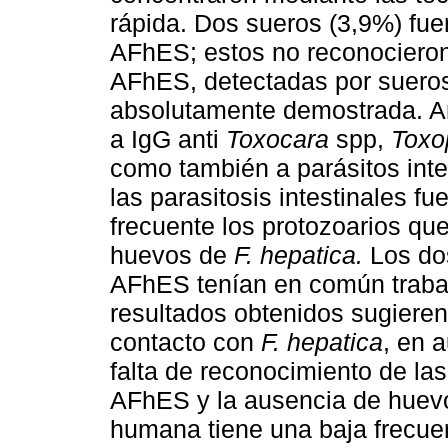
rápida. Dos sueros (3,9%) fue
AFhES; estos no reconocieron
AFhES, detectadas por sueros
absolutamente demostrada. Am
a IgG anti
Toxocara
spp,
Toxo
como también a parásitos inte
las parasitosis intestinales f
frecuente los protozoarios qu
huevos de
F. hepatica.
Los dos
AFhES tenían en común trabaja
resultados obtenidos sugieren
contacto con
F. hepatica
, en 
falta de reconocimiento de la
AFhES y la ausencia de huevo
humana tiene una baja frecuen