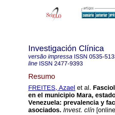
Investigación Clínica
versão impressa
ISSN
0535-513
line
ISSN
2477-9393
Resumo
FREITES, Azael
et al.
Fascio
en el municipio Mara, estado
Venezuela
:
prevalencia y fa
asociados
.
Invest. clín
[online