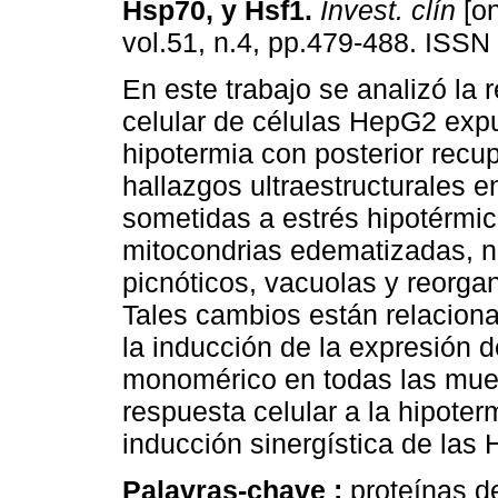
Hsp70, y Hsf1
.
Invest. clín
[on
vol.51, n.4, pp.479-488. ISSN
En este trabajo se analizó la 
celular de células HepG2 exp
hipotermia con posterior recu
hallazgos ultraestructurales e
sometidas a estrés hipotérmic
mitocondrias edematizadas, 
picnóticos, vacuolas y reorgan
Tales cambios están relaciona
la inducción de la expresión 
monomérico en todas las mues
respuesta celular a la hipoter
inducción sinergística de las 
Palavras-chave :
proteínas d