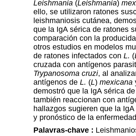
Leishmania
(
Leishmania
)
mex
ello, se utilizaron ratones sus
leishmaniosis cutánea, demos
que la IgA sérica de ratones 
comparación con la producida
otros estudios en modelos mu
de ratones infectados con
L.
(
cruzada con antígenos parasit
Trypanosoma cruzi
, al analiz
antígenos de
L.
(
L
)
mexicana
demostró que la IgA sérica de
también reaccionan con antí
hallazgos sugieren que la IgA 
y pronóstico de la enfermedad
Palavras-chave :
Leishmanio