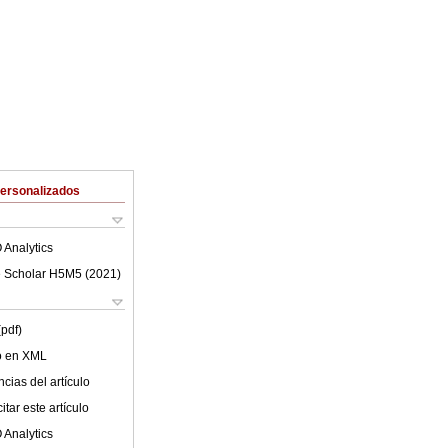
Personalizados
 Analytics
 Scholar H5M5 (
2021
)
(pdf)
lo en XML
cias del artículo
tar este artículo
 Analytics