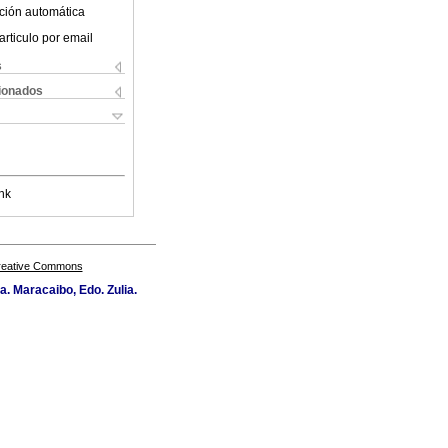
ción automática
articulo por email
s
cionados
nk
Creative Commons
a. Maracaibo, Edo. Zulia.