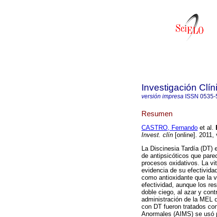
Investigación Clín
versión impresa
ISSN
0535-
Resumen
CASTRO, Fernando
et al.
Invest. clín
[online]. 2011,
La Discinesia Tardía (DT) 
de antipsicóticos que parec
procesos oxidativos. La vi
evidencia de su efectivid
como antioxidante que la v
efectividad, aunque los re
doble ciego, al azar y cont
administración de la MEL 
con DT fueron tratados co
Anormales (AIMS) se usó pa