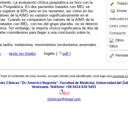
miento. La evaluación clínica psiquiátrica se hizo con la
Traduc
n Psiquiátrica. En dos pacientes tratados con MEL se
Enviar 
a superior al 60% pero en los restantes, así como en los
alores de la AIMS no variaron significativamente en el
Indicadore
nas. Cuando se compararon los valores de la AIMS de la
 tratados con MEL, con los del grupo placebo, no se detectó
Links rela
ativa. Sin embargo, la mejoría clínica significativa de dos de
ebe considerarse para llegar a una conclusión sobre la
Compartir
.
Otros
a tardía; melatonina; movimientos involuntarios anormales.
Otros
s
·
texto en Inglés
·
Inglés (
pdf
)
Permali
Todo el contenido de esta revista, excepto dónde está identificado, está bajo una
Licencia 
ones Clínicas "Dr. Americo Negrette", Facultad de Medicina, Universidad del Zuli
Venezuela. Teléfono: +58 0414 630 5451
riclinicas@gmail.com