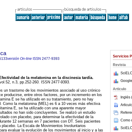
ica
Servicios 
5133
versión On-line
ISSN
2477-9393
Revista
SciELO
Efectividad de la melatonina en la discinesia tardía
.
Google
 vol.52, n.3, pp.252-260. ISSN 2477-9393.
Articulo
es un trastorno de los movimientos asociado al uso crónico
e producirse, entre otros factores, por un incremento en los
Inglés 
tamina E se ha utilizado en su tratamiento, pero no hay
ad. Como la melatonina (MEL) es 6 a 10 veces más efectiva
Articu
itamina E, se ha utilizado con una aparente mayor
sultados no han sido concluyentes. Se realizó un estudio
Referen
rolado con placebo, para determinar la efectividad de la
Como ci
durante 12 semanas en 7 pacientes con DT. Seis pacientes
n placebo. La Escala de Movimientos Involuntarios
SciELO
ra evaluar la evolución de los movimientos al inicio y a las