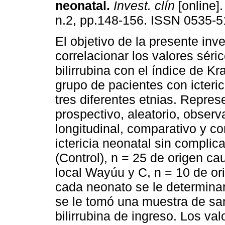
neonatal
.
Invest. clín
[online].
n.2, pp.148-156. ISSN 0535-5
El objetivo de la presente inv
correlacionar los valores séri
bilirrubina con el índice de K
grupo de pacientes con icteri
tres diferentes etnias. Repres
prospectivo, aleatorio, observa
longitudinal, comparativo y c
ictericia neonatal sin complic
(Control), n = 25 de origen ca
local Wayúu y C, n = 10 de or
cada neonato se le determina
se le tomó una muestra de sa
bilirrubina de ingreso. Los val