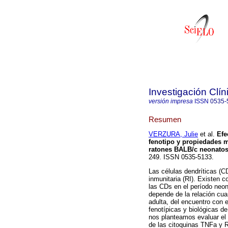
Investigación Clín
versión impresa
ISSN
0535-
Resumen
VERZURA, Julie
et al.
Efe
fenotipo y propiedades 
ratones BALB/c neonatos
249. ISSN 0535-5133.
Las células dendríticas (C
inmunitaria (RI). Existen c
las CDs en el período neon
depende de la relación cua
adulta, del encuentro con e
fenotípicas y biológicas d
nos planteamos evaluar el
de las citoquinas TNFa y 