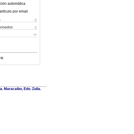
ción automática
articulo por email
s
cionados
nk
a. Maracaibo, Edo. Zulia.