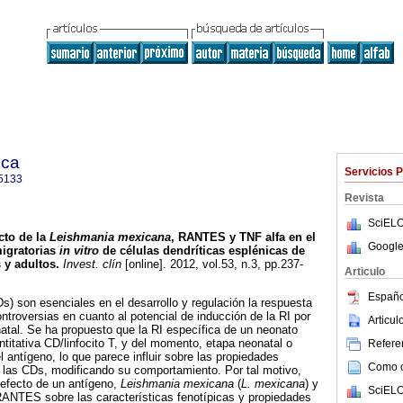
ica
Servicios 
5133
Revista
SciELO
cto de la
Leishmania mexicana
, RANTES y TNF alfa en el
Google
migratorias
in vitro
de células dendríticas esplénicas de
 y adultos
.
Invest. clín
[online]. 2012, vol.53, n.3, pp.237-
Articulo
Españo
Ds) son esenciales en el desarrollo y regulación la respuesta
ontroversias en cuanto al potencial de inducción de la RI por
Articu
atal. Se ha propuesto que la RI específica de un neonato
ntitativa CD/linfocito T, y del momento, etapa neonatal o
Referen
l antígeno, lo que parece influir sobre las propiedades
Como ci
e las CDs, modificando su comportamiento. Por tal motivo,
 efecto de un antígeno,
Leishmania mexicana
(
L. mexicana
) y
SciELO
RANTES sobre las características fenotípicas y propiedades