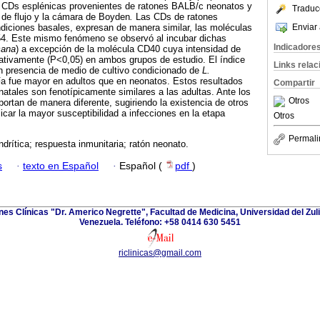
s CDs esplénicas provenientes de ratones BALB/c neonatos y
Traduc
 de flujo y la cámara de Boyden
.
Las CDs de ratones
Enviar 
diciones basales, expresan de manera similar, las moléculas
. Este mismo fenómeno se observó al incubar dichas
Indicadore
cana
) a excepción de la molécula CD40 cuya intensidad de
cativamente (P<0,05) en ambos grupos de estudio. El índice
Links rela
n presencia de medio de cultivo condicionado de
L.
 fue mayor en adultos que en neonatos. Estos resultados
Compartir
tales son fenotípicamente similares a las adultas. Ante los
Otros
tan de manera diferente, sugiriendo la existencia de otros
icar la mayor susceptibilidad a infecciones en la etapa
Otros
Permali
ndrítica; respuesta inmunitaria; ratón neonato.
s
·
texto en Español
·
Español (
pdf
)
ones Clínicas "Dr. Americo Negrette", Facultad de Medicina, Universidad del Zuli
Venezuela. Teléfono: +58 0414 630 5451
riclinicas@gmail.com