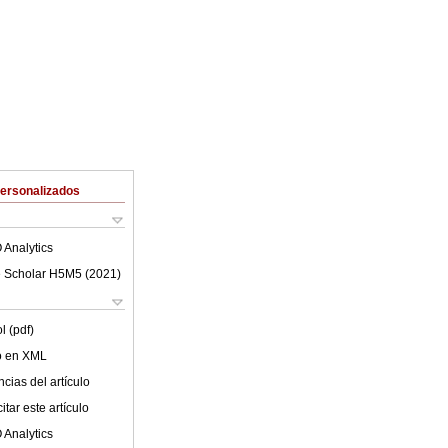
Personalizados
 Analytics
 Scholar H5M5 (
2021
)
l (pdf)
lo en XML
cias del artículo
tar este artículo
 Analytics