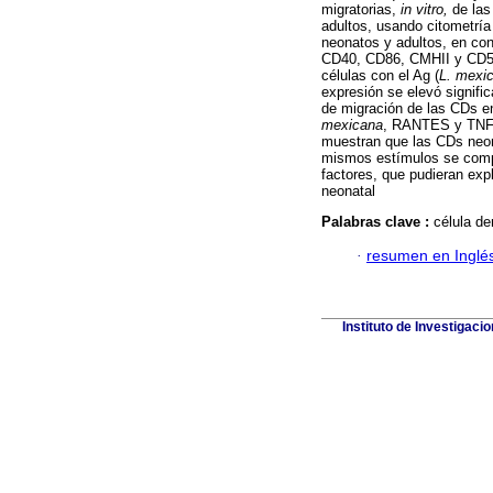
migratorias,
in vitro,
de la
adultos, usando citometría
neonatos y adultos, en con
CD40, CD86, CMHII y CD54
células con el Ag (
L. mexi
expresión se elevó signifi
de migración de las CDs e
mexicana
, RANTES y TNFa
muestran que las CDs neona
mismos estímulos se compor
factores, que pudieran expl
neonatal
Palabras clave :
célula de
·
resumen en Inglé
Instituto de Investigaci