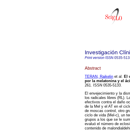
Investigación Clín
Print version
ISSN
0535-513
Abstract
TERAN, Raikelin
et al.
El 
por la melatonina y el ác
261. ISSN 0535-5133.
El envejecimiento y la dis
los radicales libres (RL). 
efectivos contra el daño o
de la Mel y el AT en el cic
de moscas control, otro gr
ciclo de vida (Mel-c), un t
grupos a los que se le sum
evaluó el número de eclosio
contenido de malondialdeh