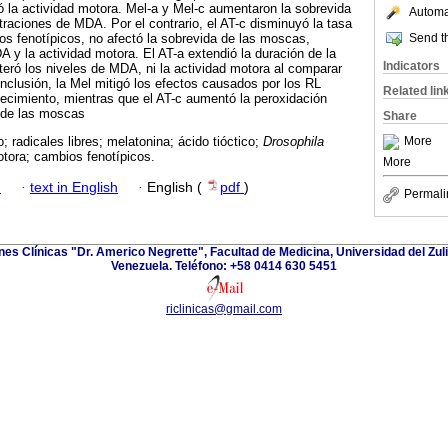
 la actividad motora. Mel-a y Mel-c aumentaron la sobrevida
Automat
raciones de MDA. Por el contrario, el AT-c disminuyó la tasa
Send th
os fenotípicos, no afectó la sobrevida de las moscas,
 y la actividad motora. El AT-a extendió la duración de la
Indicators
lteró los niveles de MDA, ni la actividad motora al comparar
onclusión, la Mel mitigó los efectos causados por los RL
Related lin
ecimiento, mientras que el AT-c aumentó la peroxidación
po de las moscas
Share
More
; radicales libres; melatonina; ácido tióctico;
Drosophila
otora; cambios fenotípicos.
More
h
·
text in English
·
English (
pdf
)
Permali
ones Clínicas "Dr. Americo Negrette", Facultad de Medicina, Universidad del Zuli
Venezuela. Teléfono: +58 0414 630 5451
riclinicas@gmail.com