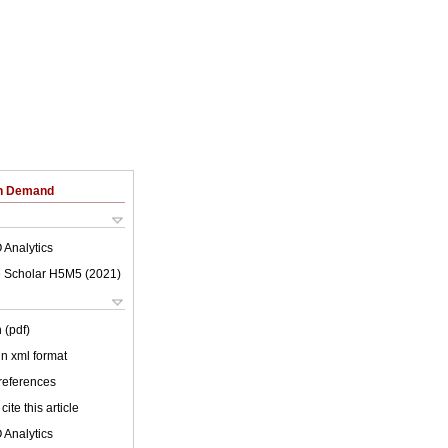
on Demand
 Analytics
 Scholar H5M5 (
2021
)
 (pdf)
 in xml format
 references
cite this article
 Analytics