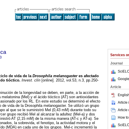
ica
Services 
3
Journal
SciELO
ciclo de vida de la
Drosophila melanogaster
es afectado
Google
ido tióctico
.
Invest. clín
[online]. 2012, vol.53, n.3, pp.250-
Article
minución de la longevidad se deben, en parte, a la acción de
English
La melatonina (Mel) y el ácido tióctico (AT) son antioxidantes
casionado por los RL. En este estudio se determinó el efecto
Article
lo de vida de la Drosophila melanogaster. Se utilizó un grupo
upo al que se le suministró Mel (0,43 mM) durante todo su
Article
ercer grupo recibió Mel al alcanzar la adultez (Mel-a) y dos
How to 
inistró AT (2,15 mM) de la misma manera (AT-c y AT-a). Se
nados, la sobrevida, el fenotipo, la actividad motora y el
SciELO
ído (MDA) en cada uno de los grupos. Mel-c incrementó la