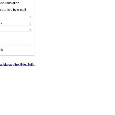
ic translation
is article by e-mail
ks
nk
a. Maracaibo, Edo. Zulia.