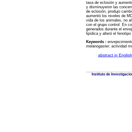
tasa de eclosión y aumentó
y disminuyeron las concent
de eclosión, produjo cambi
aumentó los niveles de MDA
vida de los animales, no a
con el grupo control. En c
generados durante el envej
lipídica y alteró el fenoti
Keywords :
envejecimiento
melanogaster
; actividad m
·
abstract in Englis
Instituto de Investigaci