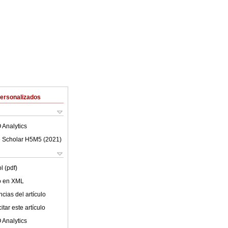
Personalizados
 Analytics
 Scholar H5M5 (
2021
)
l (pdf)
lo en XML
cias del artículo
tar este artículo
 Analytics