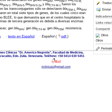
SHV
TEM
CTX-M,
Traduc
la
,
bla
bla
y
bla
fueron los
SHV-1
SHV-5
SHV-5-2a
CTX-M-1
en las transconjugantes sólo se detectaron
bla
bla
Enviar 
TEM-1,
SHV-
caron en total siete tipos de genes, de los cuales cinco eran
Indicadore
po BLEE, lo que demuestra que en el centro hospitalario la
orinas de tercera generación es debida a diversas enzimas.
Links rela
asas; gen
bla
; gen
bla
; gen
bla
; resistencia.
Compartir
SHV
CTX-M
TEM
Otros
s
·
texto en Español
·
Español (
pdf
)
Otros
Permali
ones Clínicas "Dr. Americo Negrette", Facultad de Medicina,
aracaibo, Edo. Zulia. Venezuela. Teléfono: +58 0414 630 5451
riclinicas@gmail.com