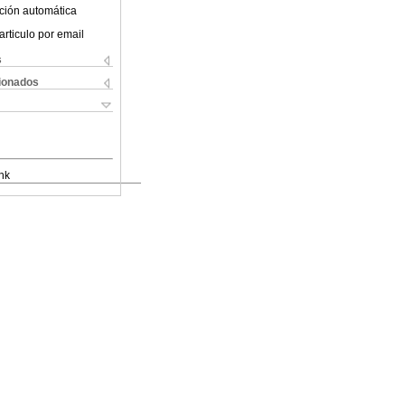
ción automática
articulo por email
s
cionados
nk