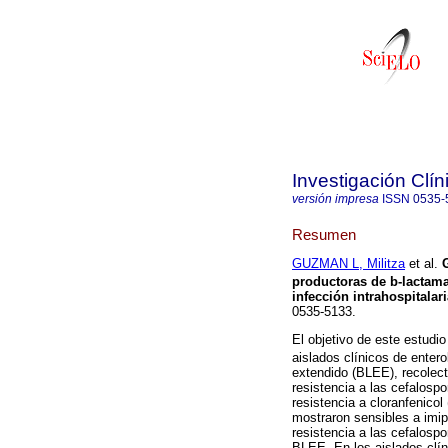
Investigación Clín
versión impresa
ISSN
0535-
Resumen
GUZMAN L, Militza
et al.
productoras de b-lactama
infección intrahospitalari
0535-5133.
El objetivo de este estudio
aislados clínicos de enter
extendido (BLEE), recolec
resistencia a las cefalosp
resistencia a cloranfenico
mostraron sensibles a imi
resistencia a las cefalosp
BLEE. En los aislados clí