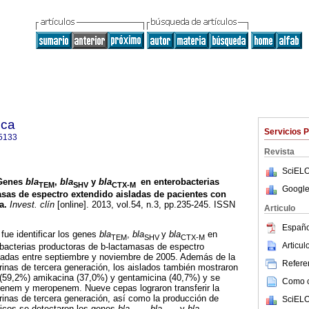
ica
Servicios 
5133
Revista
SciELO
Genes
bla
,
bla
y
bla
en enterobacterias
TEM
SHV
CTX-M
Google
sas de espectro extendido aisladas de pacientes con
a
.
Invest. clín
[online]. 2013, vol.54, n.3, pp.235-245. ISSN
Articulo
Españo
 fue identificar los genes
bla
,
bla
y
bla
en
TEM
SHV
CTX-M
Articu
obacterias productoras de b-lactamasas de espectro
tadas entre septiembre y noviembre de 2005. Además de la
Referen
orinas de tercera generación, los aislados también mostraron
l (59,2%) amikacina (37,0%) y gentamicina (40,7%) y se
Como ci
penem y meropenem. Nueve cepas lograron transferir la
orinas de tercera generación, así como la producción de
SciELO
nicos se detectaron los genes
bla
,
bla
y
bla