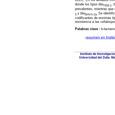
donde los tipos
bla
,
b
TEM-1
prevalentes; mientras que 
y
bla
Se identifi
5
SHV-5-2a.
codificantes de enzimas ti
resistencia a las cefalosp
Palabras clave :
b-lactam
·
resumen en Inglé
Instituto de Investigaci
Universidad del Zulia. M