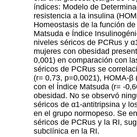
índices: Modelo de Determina
resistencia a la insulina (HO
Homeostasis de la función de 
Matsuda e Índice Insulinogénic
niveles séricos de PCRus y α1-
mujeres con obesidad presen
0,001) en comparación con la
séricos de PCRus se correla
(r= 0,73, p=0,0021), HOMA-β 
con el Índice Matsuda (r= -0,
obesidad. No se observó ningu
séricos de α1-antitripsina y l
en el grupo normopeso. Se enc
séricos de PCRus y la RI, sugi
subclínica en la RI.