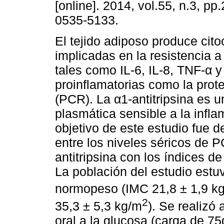
[online]. 2014, vol.55, n.3, p
0535-5133.
El tejido adiposo produce cito
implicadas en la resistencia a 
tales como IL-6, IL-8, TNF-α 
proinflamatorias como la prot
(PCR). La α1-antitripsina es u
plasmática sensible a la infla
objetivo de este estudio fue d
entre los niveles séricos de 
antitripsina con los índices 
La población del estudio est
normopeso (IMC 21,8 ± 1,9 k
2
35,3 ± 5,3 kg/m
). Se realizó
oral a la glucosa (carga de 75