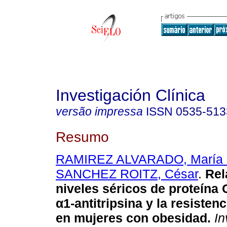
Investigación Clínica
versão impressa
ISSN
0535-513
Resumo
RAMIREZ ALVARADO, María M
SANCHEZ ROITZ, César
.
Rel
niveles séricos de proteína 
α1-antitripsina y la resistenc
en mujeres con obesidad
.
In