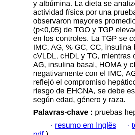
y albúmina. La dieta se analiz
actividad física por una prue
observaron mayores promedio
(p<0,05) de TGO y TGP elevad
en los controles. La TGP se co
IMC, AG, % GC, CC, insulina 
cVLDL, cHDL y TG, mientras 
AG, insulina basal, HOMA y c
negativamente con el IMC, A
reflejó el compromiso hepátic
riesgo de EHGNA, se debe es
según edad, género y raza.
Palavras-chave :
pruebas hep
·
resumo em Inglês
·
pdf
)