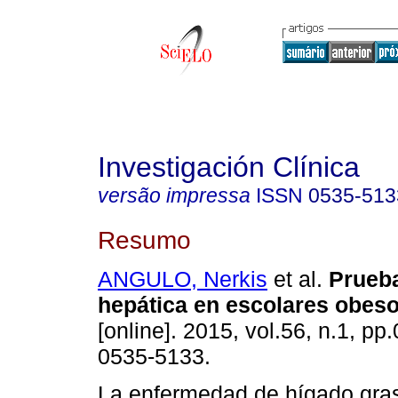
Investigación Clínica
versão impressa
ISSN
0535-513
Resumo
ANGULO, Nerkis
et al.
Prueba
hepática en escolares obes
[online]. 2015, vol.56, n.1, p
0535-5133.
La enfermedad de hígado gra