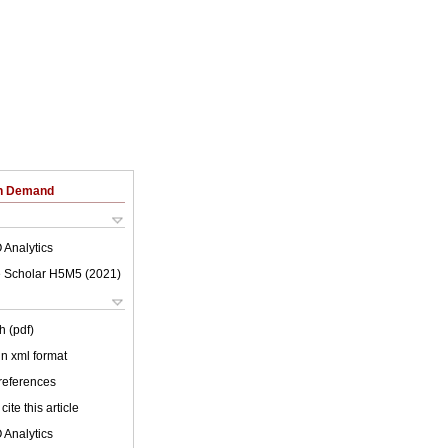
on Demand
 Analytics
 Scholar H5M5 (
2021
)
h (pdf)
 in xml format
 references
cite this article
 Analytics