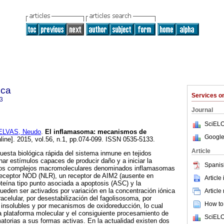
ica
Services 
3
Journal
SciELO
ELVAS, Neudo
.
El inflamasoma
:
mecanismos de
Google
line]. 2015, vol.56, n.1, pp.074-099. ISSN 0535-5133.
Article
uesta biológica rápida del sistema inmune en tejidos
inar estímulos capaces de producir daño y a iniciar la
Spanis
. Los complejos macromoleculares denominados inflamasomas
 receptor NOD (NLR), un receptor de AIM2 (ausente en
Article
teína tipo punto asociada a apoptosis (ASC) y la
ueden ser activados por variación en la concentración iónica
Article
racelular, por desestabilización del fagolisosoma, por
How to 
es insolubles y por mecanismos de oxidoreducción, lo cual
 la plataforma molecular y el consiguiente procesamiento de
SciELO
matorias a sus formas activas. En la actualidad existen dos