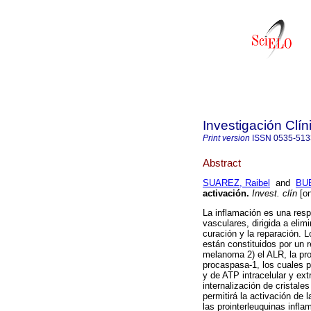
Investigación Clín
Print version
ISSN
0535-513
Abstract
SUAREZ, Raibel
and
BU
activación
.
Invest. clín
[on
La inflamación es una resp
vasculares, dirigida a elim
curación y la reparación
están constituidos por un
melanoma 2) el ALR, la pro
procaspasa-1, los cuales p
y de ATP intracelular y ext
internalización de cristal
permitirá la activación de
las prointerleuquinas infla