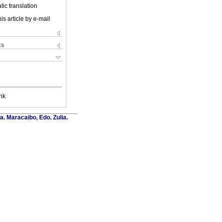
ic translation
is article by e-mail
ks
nk
a. Maracaibo, Edo. Zulia.