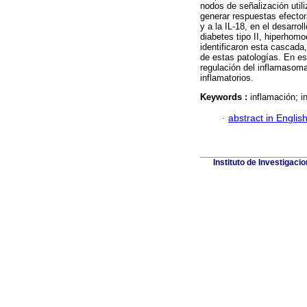
nodos de señalización util
generar respuestas efector
y a la IL-18, en el desarr
diabetes tipo II, hiperhomo
identificaron esta cascada
de estas patologías. En es
regulación del inflamasom
inflamatorios.
Keywords :
inflamación; 
·
abstract in Englis
Instituto de Investigaci