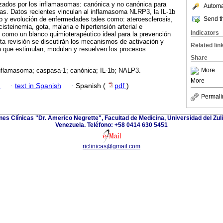
izados por los inflamasomas: canónica y no canónica para
Automat
as. Datos recientes vinculan al inflamasoma NLRP3, la IL-1b
Send th
ollo y evolución de enfermedades tales como: ateroesclerosis,
cisteinemia, gota, malaria e hipertensión arterial e
Indicators
, como un blanco quimioterapéutico ideal para la prevención
ta revisión se discutirán los mecanismos de activación y
Related lin
a que estimulan, modulan y resuelven los procesos
Share
More
inflamasoma; caspasa-1; canónica; IL-1b; NALP3.
More
h
·
text in Spanish
·
Spanish (
pdf
)
Permali
ones Clínicas "Dr. Americo Negrette", Facultad de Medicina, Universidad del Zuli
Venezuela. Teléfono: +58 0414 630 5451
riclinicas@gmail.com