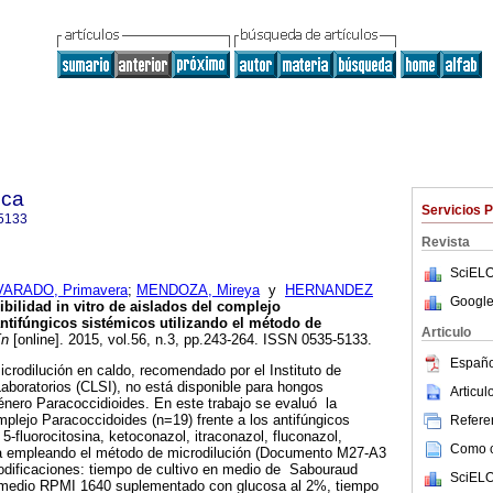
ica
Servicios 
5133
Revista
SciELO
VARADO, Primavera
;
MENDOZA, Mireya
y
HERNANDEZ
Google
ibilidad in vitro de aislados del complejo
ntifúngicos sistémicos utilizando el método de
Articulo
ín
[online]. 2015, vol.56, n.3, pp.243-264. ISSN 0535-5133.
Españo
icrodilución en caldo, recomendado por el Instituto de
aboratorios (CLSI), no está disponible para hongos
Articu
énero Paracoccidioides. En este trabajo se evaluó la
omplejo Paracoccidoides (n=19) frente a los antifúngicos
Referen
 5-fluorocitosina, ketoconazol, itraconazol, fluconazol,
Como ci
na empleando el método de microdilución (Documento M27-A3
dificaciones: tiempo de cultivo en medio de Sabouraud
SciELO
, medio RPMI 1640 suplementado con glucosa al 2%, tiempo