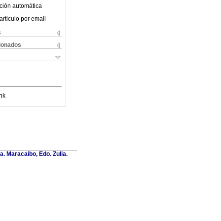
ción automática
articulo por email
s
cionados
nk
a. Maracaibo, Edo. Zulia.