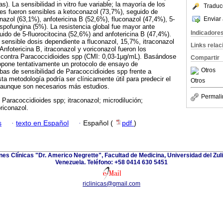
s). La sensibilidad in vitro fue variable; la mayoría de los
Traduc
es fueron sensibles a ketoconazol (73,7%), seguido de
Enviar 
nazol (63,1%), anfotericina B (52,6%), fluconazol (47,4%), 5-
aspofungina (5%). La resistencia global fue mayor ante
Indicadore
ido de 5-fluorocitocina (52,6%) and anfotericina B (47,4%).
 sensible dosis dependiente a fluconazol, 15,7%, itraconazol
Links rela
Anfotericina B, itraconazol y voriconazol fueron los
 contra Paracoccidioides spp (CMI: 0,03-1µg/mL). Basándose
Compartir
ropone tentativamente un protocolo de ensayo de
Otros
ebas de sensibilidad de Paracoccidioides spp frente a
ta metodología podría ser clínicamente útil para predecir el
Otros
, aunque son necesarios más estudios.
Permali
Paracoccidioides spp; itraconazol; microdilución;
oriconazol.
s
·
texto en Español
·
Español (
pdf
)
ones Clínicas "Dr. Americo Negrette", Facultad de Medicina, Universidad del Zuli
Venezuela. Teléfono: +58 0414 630 5451
riclinicas@gmail.com