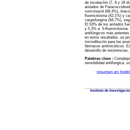
de incubación (7, 8 y 18 día
aislados de Paracoccidioid
voriconazol (68,4%), itraco
fluorocitosina (42,1%) y c
caspofungina (94,7%), segu
El 53% de los aislados fue
y 5,3% a 5-fluorocitosina. 
antifúngicos más potentes
en estos resultados, se p
microdilución para las pru
fármacos antimicóticos. Es
desarrollo de resistencias
Palabras clave :
Complejo 
sensibilidad antifúngica; v
·
resumen en Inglé
Instituto de Investigaci