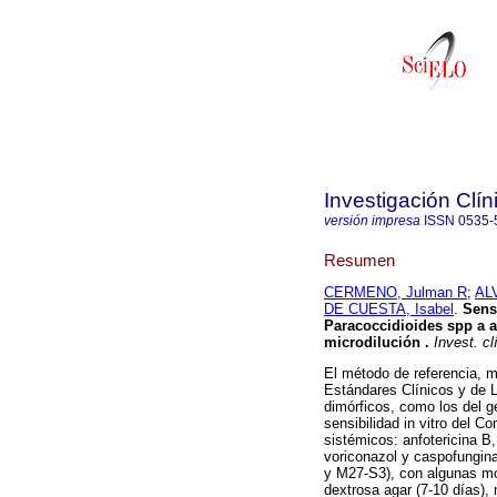
Investigación Clín
versión impresa
ISSN
0535-
Resumen
CERMENO, Julman R
;
AL
DE CUESTA, Isabel
.
Sens
Paracoccidioides spp a a
microdilución
.
Invest. cl
El método de referencia, m
Estándares Clínicos y de L
dimórficos, como los del g
sensibilidad in vitro del C
sistémicos: anfotericina B,
voriconazol y caspofungi
y M27-S3), con algunas mo
dextrosa agar (7-10 días)