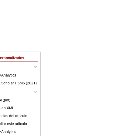
Personalizados
 Analytics
 Scholar H5M5 (
2021
)
l (pdf)
lo en XML
cias del artículo
tar este artículo
 Analytics