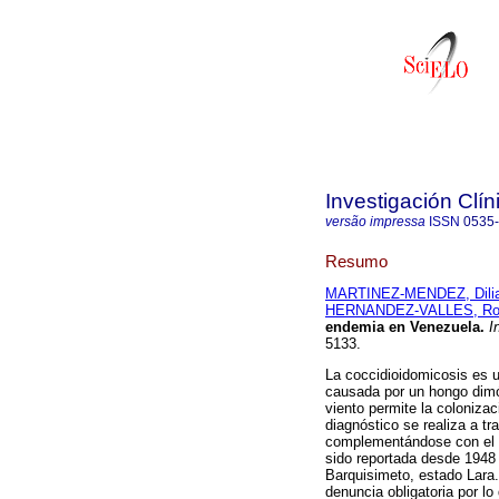
Investigación Clín
versão impressa
ISSN
0535
Resumo
MARTINEZ-MENDEZ, Dilia
HERNANDEZ-VALLES, Ros
endemia en Venezuela
.
In
5133.
La coccidioidomicosis es 
causada por un hongo dimór
viento permite la colonizac
diagnóstico se realiza a tr
complementándose con el h
sido reportada desde 1948
Barquisimeto, estado Lara
denuncia obligatoria por lo