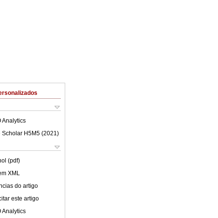
ersonalizados
 Analytics
 Scholar H5M5 (
2021
)
ol (pdf)
 em XML
cias do artigo
tar este artigo
 Analytics