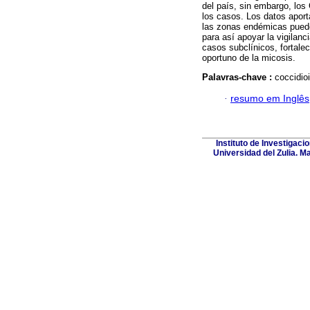
del país, sin embargo, los
los casos. Los datos aport
las zonas endémicas pueden
para así apoyar la vigilan
casos subclínicos, fortale
oportuno de la micosis.
Palavras-chave :
coccidio
·
resumo em Inglês
Instituto de Investigaci
Universidad del Zulia. M