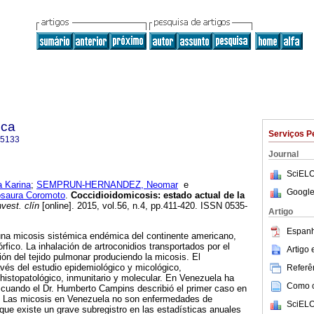
ica
Serviços P
-5133
Journal
SciELO
 Karina
;
SEMPRUN-HERNANDEZ, Neomar
e
Google
aura Coromoto
.
Coccidioidomicosis
:
estado actual de la
vest. clín
[online]. 2015, vol.56, n.4, pp.411-420. ISSN 0535-
Artigo
Espanh
una micosis sistémica endémica del continente americano,
fico. La inhalación de artroconidios transportados por el
Artigo
ión del tejido pulmonar produciendo la micosis. El
avés del estudio epidemiológico y micológico,
Referên
istopatológico, inmunitario y molecular. En Venezuela ha
Como ci
 cuando el Dr. Humberto Campins describió el primer caso en
. Las micosis en Venezuela no son enfermedades de
SciELO
 que existe un grave subregistro en las estadísticas anuales