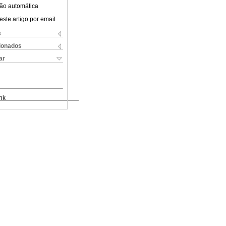
ão automática
este artigo por email
s
cionados
ar
nk