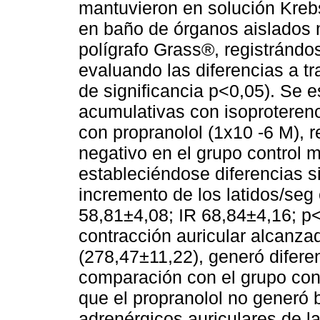
mantuvieron en solución Kreb
en baño de órganos aislados 
polígrafo Grass®, registrándos
evaluando las diferencias a tr
de significancia p<0,05). Se 
acumulativas con isoprotereno
con propranolol (1x10 -6 M), 
negativo en el grupo control m
estableciéndose diferencias si
incremento de los latidos/seg
58,81±4,08; IR 68,84±4,16; p
contracción auricular alcanza
(278,47±11,22), generó diferen
comparación con el grupo con
que el propranolol no generó 
adrenérgicos auriculares de la