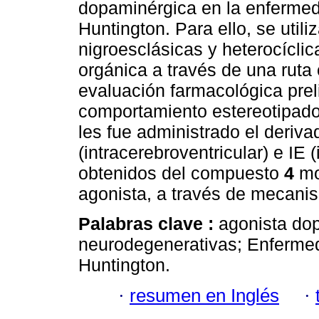
dopaminérgica en la enfermed
Huntington. Para ello, se utili
nigroesclásicas y heterocícli
orgánica a través de una ruta
evaluación farmacológica preli
comportamiento estereotipad
les fue administrado el derivad
(intracerebroventricular) e IE (
obtenidos del compuesto
4
mo
agonista, a través de mecani
Palabras clave :
agonista dop
neurodegenerativas; Enferme
Huntington.
·
resumen en Inglés
·