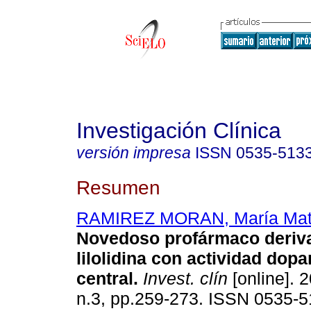
Investigación Clínica
versión impresa
ISSN
0535-513
Resumen
RAMIREZ MORAN, María Mat
Novedoso profármaco deriva
lilolidina con actividad dop
central
.
Invest. clín
[online]. 2
n.3, pp.259-273. ISSN 0535-5