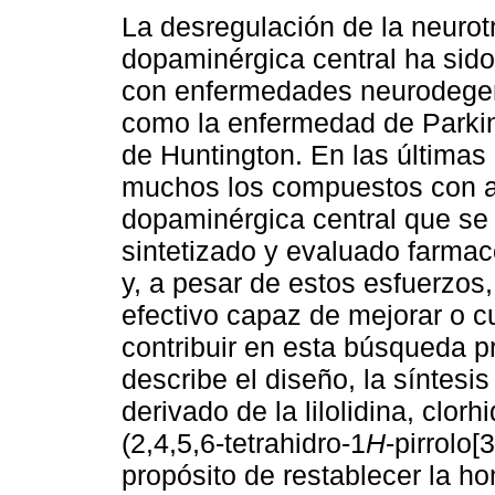
La desregulación de la neuro
dopaminérgica central ha sido
con enfermedades neurodegene
como la enfermedad de Parkin
de Huntington. En las última
muchos los compuestos con a
dopaminérgica central que se
sintetizado y evaluado farma
y, a pesar de estos esfuerzos
efectivo capaz de mejorar o cu
contribuir en esta búsqueda pr
describe el diseño, la síntesi
derivado de la lilolidina, clorh
(2,4,5,6-tetrahidro-1
H
-pirrolo[
propósito de restablecer la h