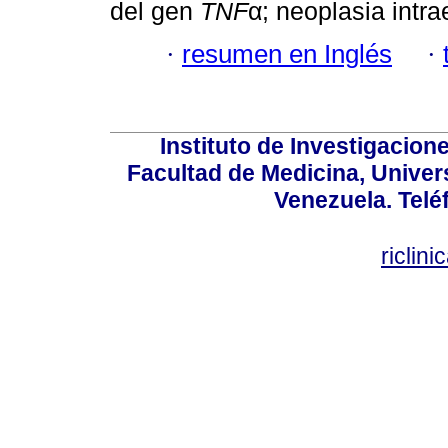
del gen
TNF
α; neoplasia intrae
·
resumen en Inglés
·
Instituto de Investigacion
Facultad de Medicina, Univers
Venezuela. Telé
riclin