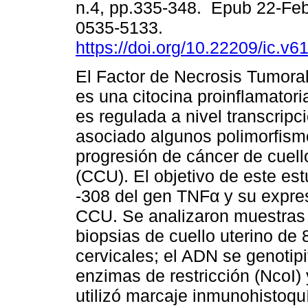
n.4, pp.335-348. Epub 22-Fe
0535-5133.
https://doi.org/10.22209/ic.v
El Factor de Necrosis Tumoral
es una citocina proinflamatori
es regulada a nivel transcripc
asociado algunos polimorfism
progresión de cáncer de cuell
(CCU). El objetivo de este est
-308 del gen TNFα y su expres
CCU. Se analizaron muestras 
biopsias de cuello uterino de
cervicales; el ADN se genoti
enzimas de restricción (NcoI) 
utilizó marcaje inmunohistoqu