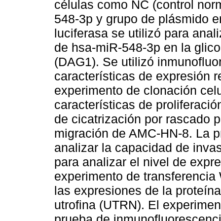
células como NC (control nor
548-3p y grupo de plásmido e
luciferasa se utilizó para anal
de hsa-miR-548-3p en la glico
(DAG1). Se utilizó inmunofluo
características de expresión r
experimento de clonación celul
características de proliferaci
de cicatrización por rascado 
migración de AMC-HN-8. La pru
analizar la capacidad de inv
para analizar el nivel de exp
experimento de transferencia 
las expresiones de la proteí
utrofina (UTRN). El experiment
prueba de inmunofluorescenci