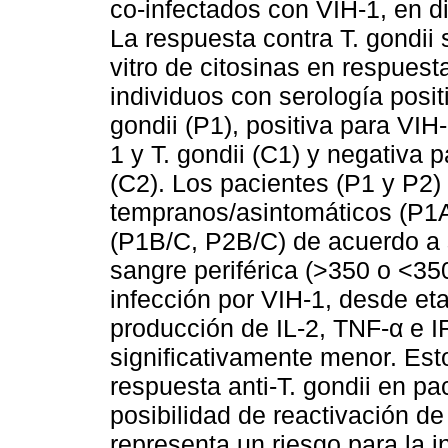
co-infectados con VIH-1, en dis
La respuesta contra T. gondii 
vitro de citosinas en respuest
individuos con serología posit
gondii (P1), positiva para VIH-
1 y T. gondii (C1) y negativa p
(C2). Los pacientes (P1 y P2)
tempranos/asintomáticos (P1A
(P1B/C, P2B/C) de acuerdo a 
sangre periférica (>350 o <35
infección por VIH-1, desde e
producción de IL-2, TNF-α e I
significativamente menor. Est
respuesta anti-T. gondii en p
posibilidad de reactivación de
representa un riesgo para la i