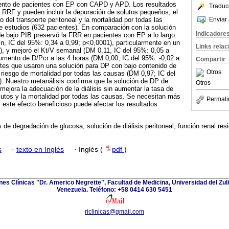
iento de pacientes con EP con CAPD y APD. Los resultados
Traduc
a RRF y pueden incluir la depuración de solutos pequeños, el
Enviar 
do del transporte peritoneal y la mortalidad por todas las
e estudios (632 pacientes). En comparación con la solución
Indicadore
de bajo PIB preservó la FRR en pacientes con EP a lo largo
, IC del 95%: 0,34 a 0,99; p<0,0001), particularmente en un
Links rela
), y mejoró el Kt/V semanal (DM 0,11, IC del 95%: 0,05 a
aumento de D/Pcr a las 4 horas (DM 0,00, IC del 95%: -0,02 a
Compartir
ntes que usaron una solución para DP con bajo contenido de
Otros
riesgo de mortalidad por todas las causas (DM 0,97; IC del
). Nuestro metanálisis confirma que la solución de DP de
Otros
mejora la adecuación de la diálisis sin aumentar la tasa de
olutos y la mortalidad por todas las causas. Se necesitan más
Permali
 este efecto beneficioso puede afectar los resultados
 de degradación de glucosa; solución de diálisis peritoneal; función renal res
s
·
texto en Inglés
·
Inglés (
pdf
)
ones Clínicas "Dr. Americo Negrette", Facultad de Medicina, Universidad del Zuli
Venezuela. Teléfono: +58 0414 630 5451
riclinicas@gmail.com