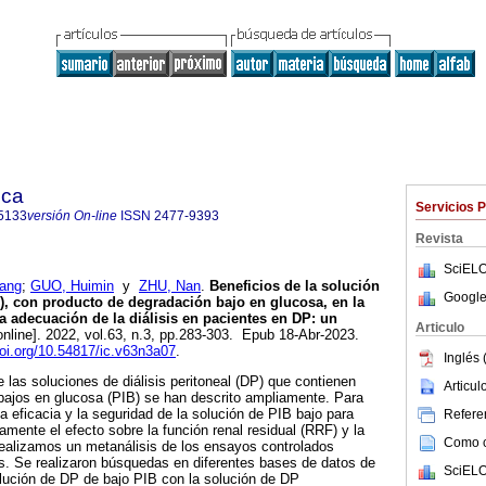
ica
Servicios 
5133
versión On-line
ISSN
2477-9393
Revista
SciELO
uang
;
GUO, Huimin
y
ZHU, Nan
.
Beneficios de la solución
Google
P), con producto de degradación bajo en glucosa, en la
la adecuación de la diálisis en pacientes en DP: un
Articulo
nline]. 2022, vol.63, n.3, pp.283-303. Epub 18-Abr-2023.
doi.org/10.54817/ic.v63n3a07
.
Inglés 
 las soluciones de diálisis peritoneal (DP) que contienen
Articu
bajos en glucosa (PIB) se han descrito ampliamente. Para
a eficacia y la seguridad de la solución de PIB bajo para
Referen
amente el efecto sobre la función renal residual (RRF) y la
Como ci
 realizamos un metanálisis de los ensayos controlados
s. Se realizaron búsquedas en diferentes bases de datos de
SciELO
ución de DP de bajo PIB con la solución de DP