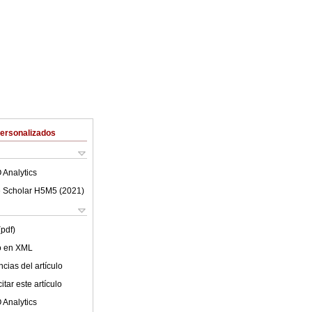
Personalizados
 Analytics
 Scholar H5M5 (
2021
)
(pdf)
lo en XML
cias del artículo
tar este artículo
 Analytics