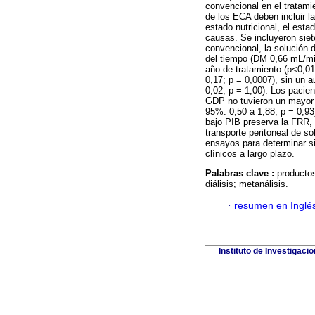
convencional en el tratam
de los ECA deben incluir l
estado nutricional, el esta
causas. Se incluyeron siet
convencional, la solución 
del tiempo (DM 0,66 mL/min
año de tratamiento (p<0,01
0,17; p = 0,0007), sin un 
0,02; p = 1,00). Los pacie
GDP no tuvieron un mayor 
95%: 0,50 a 1,88; p = 0,93
bajo PIB preserva la FRR, 
transporte peritoneal de s
ensayos para determinar si
clínicos a largo plazo.
Palabras clave :
productos
diálisis; metanálisis.
·
resumen en Inglé
Instituto de Investigaci