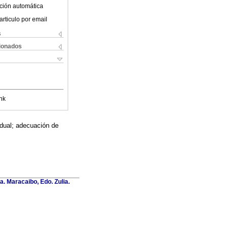
ción automática
articulo por email
s
cionados
nk
idual; adecuación de
a. Maracaibo, Edo. Zulia.