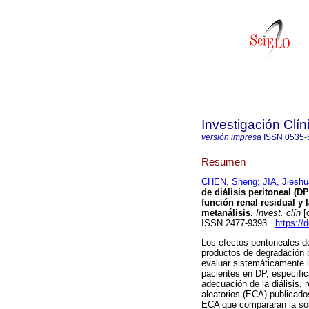
Investigación Clín
versión impresa
ISSN
0535-
Resumen
CHEN, Sheng
;
JIA, Jiesh
de diálisis peritoneal (D
función renal residual y 
metanálisis.
Invest. clín
[o
ISSN 2477-9393.
https://
Los efectos peritoneales de
productos de degradación 
evaluar sistemáticamente l
pacientes en DP, específic
adecuación de la diálisis,
aleatorios (ECA) publicado
ECA que compararan la sol