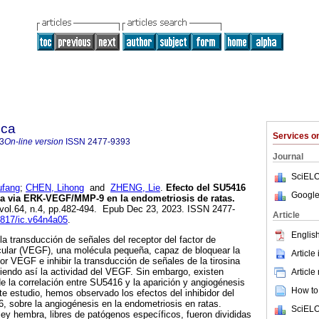
ica
Services 
3
On-line version
ISSN
2477-9393
Journal
SciELO
ufang
;
CHEN, Lihong
and
ZHENG, Lie
.
Efecto del SU5416
Google
la via ERK-VEGF/MMP-9 en la endometriosis de ratas.
 vol.64, n.4, pp.482-494. Epub Dec 23, 2023. ISSN 2477-
Article
54817/ic.v64n4a05
.
English
la transducción de señales del receptor del factor de
scular (VEGF), una molécula pequeña, capaz de bloquear la
Article
tor VEGF e inhibir la transducción de señales de la tirosina
ciendo así la actividad del VEGF. Sin embargo, existen
Article
 la correlación entre SU5416 y la aparición y angiogénesis
How to 
te estudio, hemos observado los efectos del inhibidor del
 sobre la angiogénesis en la endometriosis en ratas.
SciELO
ey hembra, libres de patógenos específicos, fueron divididas