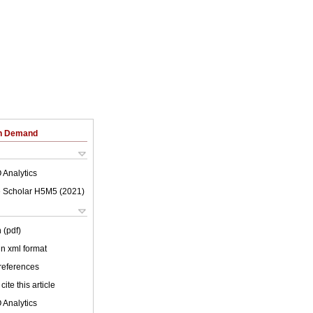
on Demand
 Analytics
 Scholar H5M5 (
2021
)
 (pdf)
 in xml format
 references
cite this article
 Analytics