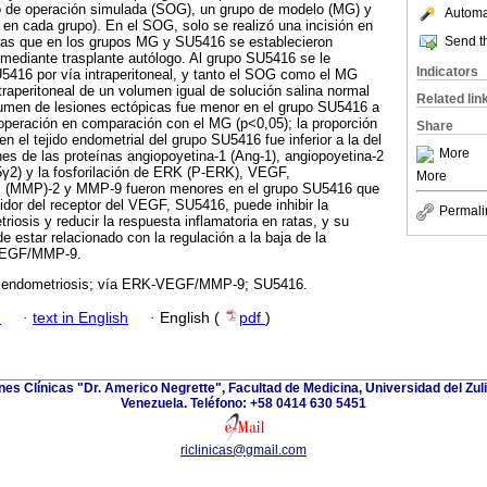
o de operación simulada (SOG), un grupo de modelo (MG) y
Automat
en cada grupo). En el SOG, solo se realizó una incisión en
Send th
tras que en los grupos MG y SU5416 se establecieron
mediante trasplante autólogo. Al grupo SU5416 se le
Indicators
5416 por vía intraperitoneal, y tanto el SOG como el MG
traperitoneal de un volumen igual de solución salina normal
Related lin
umen de lesiones ectópicas fue menor en el grupo SU5416 a
operación en comparación con el MG (p<0,05); la proporción
Share
n el tejido endometrial del grupo SU5416 fue inferior a la del
More
es de las proteínas angiopoyetina-1 (Ang-1), angiopoyetina-2
5γ2) y la fosforilación de ERK (P-ERK), VEGF,
More
iz (MMP)-2 y MMP-9 fueron menores en el grupo SU5416 que
bidor del receptor del VEGF, SU5416, puede inhibir la
Permali
iosis y reducir la respuesta inflamatoria en ratas, y su
estar relacionado con la regulación a la baja de la
-VEGF/MMP-9.
; endometriosis; vía ERK-VEGF/MMP-9; SU5416.
h
·
text in English
·
English (
pdf
)
ones Clínicas "Dr. Americo Negrette", Facultad de Medicina, Universidad del Zuli
Venezuela. Teléfono: +58 0414 630 5451
riclinicas@gmail.com