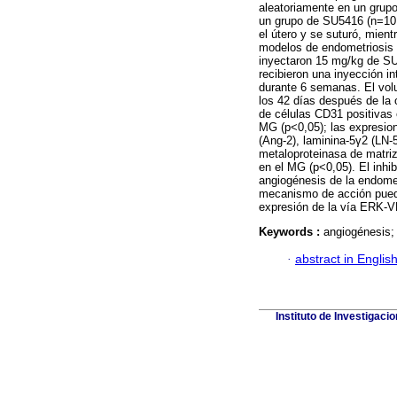
aleatoriamente en un grup
un grupo de SU5416 (n=10 
el útero y se suturó, mien
modelos de endometriosis 
inyectaron 15 mg/kg de SU
recibieron una inyección in
durante 6 semanas. El vol
los 42 días después de la 
de células CD31 positivas e
MG (p<0,05); las expresion
(Ang-2), laminina-5γ2 (LN-
metaloproteinasa de matr
en el MG (p<0,05). El inhi
angiogénesis de la endometr
mecanismo de acción puede 
expresión de la vía ERK
Keywords :
angiogénesis
·
abstract in Englis
Instituto de Investigaci