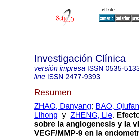
Investigación Clínica
versión impresa
ISSN
0535-513
line
ISSN
2477-9393
Resumen
ZHAO, Danyang
;
BAO, Qiufa
Lihong
y
ZHENG, Lie
.
Efect
sobre la angiogenesis y la v
VEGF/MMP-9 en la endometri