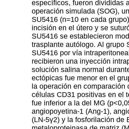
específicos, fueron divididas
operación simulada (SOG), un
SU5416 (n=10 en cada grupo).
incisión en el útero y se sutu
SU5416 se establecieron mod
trasplante autólogo. Al grupo
SU5416 por vía intraperitonea
recibieron una inyección intr
solución salina normal duran
ectópicas fue menor en el gr
la operación en comparación c
células CD31 positivas en el 
fue inferior a la del MG (p<0,
angiopoyetina-1 (Ang-1), angi
(LN-5γ2) y la fosforilación d
metaloproteinasa de matriz 