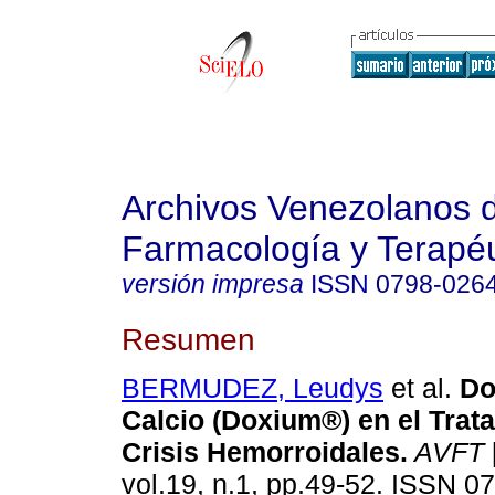
Archivos Venezolanos 
Farmacología y Terapéu
versión impresa
ISSN
0798-026
Resumen
BERMUDEZ, Leudys
et al.
Do
Calcio (Doxium®) en el Trat
Crisis Hemorroidales
.
AVFT
vol.19, n.1, pp.49-52. ISSN 0