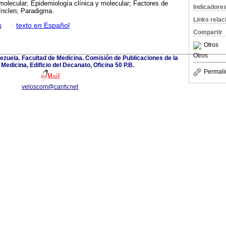
molecular; Epidemiología clínica y molecular; Factores de
Indicadore
Inclen; Paradigma.
Links rela
s
·
texto en Español
Compartir
Otros
Otros
ezuela. Facultad de Medicina. Comisión de Publicaciones de la
Medicina, Edificio del Decanato, Oficina 50 P.B.
Permali
veloscom@cantv.net