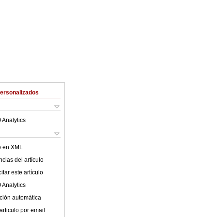
Personalizados
 Analytics
lo en XML
cias del artículo
tar este artículo
 Analytics
ción automática
articulo por email