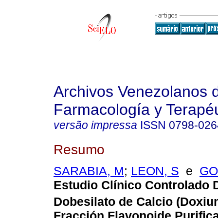
Archivos Venezolanos 
Farmacología y Terapéu
versão impressa
ISSN
0798-026
Resumo
SARABIA, M
;
LEON, S
e
GO
Estudio Clínico Controlado 
Dobesilato de Calcio (Doxi
Fracción Flavonoide Purific