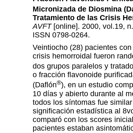
Micronizada de Diosmina (D
Tratamiento de las Crisis H
AVFT
[online]. 2000, vol.19, n
ISSN 0798-0264.
Veintiocho (28) pacientes con
crisis hemorroidal fueron ra
dos grupos paralelos y tratad
o fracción flavonoide purific
®
(Daflón
), en un estudio comp
10 días y abierto durante al 
todos los síntomas fue simila
significación estadística al 8
comparó con los scores iniciale
pacientes estaban asintomáti