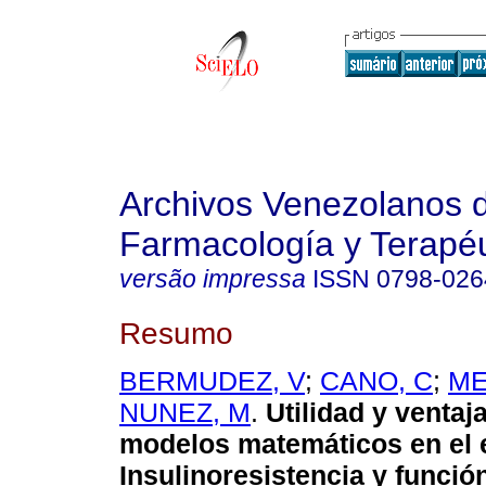
Archivos Venezolanos 
Farmacología y Terapéu
versão impressa
ISSN
0798-026
Resumo
BERMUDEZ, V
;
CANO, C
;
ME
NUNEZ, M
.
Utilidad y ventaj
modelos matemáticos en el e
Insulinoresistencia y función