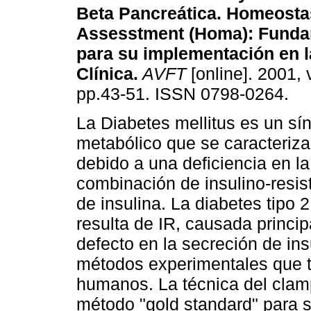
Beta Pancreática. Homeosta
Assesstment (Homa)
:
Funda
para su implementación en l
Clínica
.
AVFT
[online]. 2001, 
pp.43-51. ISSN 0798-0264.
La Diabetes mellitus es un s
metabólico que se caracteriza
debido a una deficiencia en la
combinación de insulino-resis
de insulina. La diabetes tipo 
resulta de IR, causada princi
defecto en la secreción de ins
métodos experimentales que tr
humanos. La técnica del clam
método "gold standard" para s