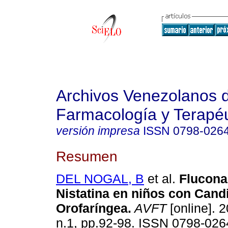
Archivos Venezolanos 
Farmacología y Terapéu
versión impresa
ISSN
0798-026
Resumen
DEL NOGAL, B
et al.
Flucona
Nistatina en niños con Cand
Orofaríngea
.
AVFT
[online]. 2
n.1, pp.92-98. ISSN 0798-026