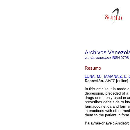
Archivos Venezol
versão impressa
ISSN
0798
Resumo
LUNA, M
;
HAMANA Z, L
;
Depresión
.
AVFT
[online]
In this articule it is made
depression, preceded of a 
drugs commonly used in an
prescribes debit side to kn
farmacocinética and farma
interactions with other med
them to the patient in form 
Palavras-chave :
Anxiety;