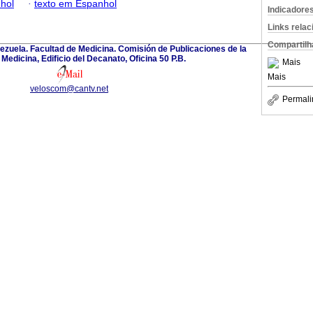
hol
·
texto em Espanhol
Indicadore
Links rela
Compartilh
ezuela. Facultad de Medicina. Comisión de Publicaciones de la
Medicina, Edificio del Decanato, Oficina 50 P.B.
Mais
Mais
veloscom@cantv.net
Permali