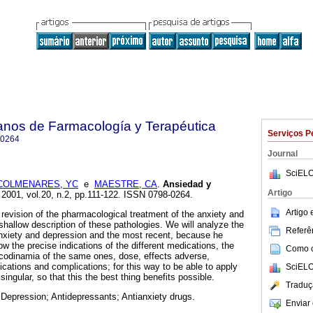
anos de Farmacología y Terapéutica
Serviços P
-0264
Journal
SciELO
COLMENARES, YC
e
MAESTRE, CA
.
Ansiedad y
Artigo
. 2001, vol.20, n.2, pp.111-122. ISSN 0798-0264.
Artigo
 a revision of the pharmacological treatment of the anxiety and
shallow description of these pathologies. We will analyze the
Referên
xiety and depression and the most recent, because he
ow the precise indications of the different medications, the
Como ci
codinamia of the same ones, dose, effects adverse,
ications and complications; for this way to be able to apply
SciELO
singular, so that this the best thing benefits possible.
Traduç
 Depression; Antidepressants; Antianxiety drugs.
Enviar 