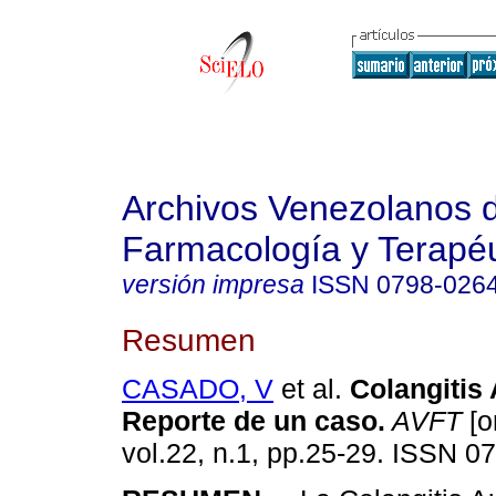
Archivos Venezolanos 
Farmacología y Terapéu
versión impresa
ISSN
0798-026
Resumen
CASADO, V
et al.
Colangitis
Reporte de un caso
.
AVFT
[o
vol.22, n.1, pp.25-29. ISSN 0