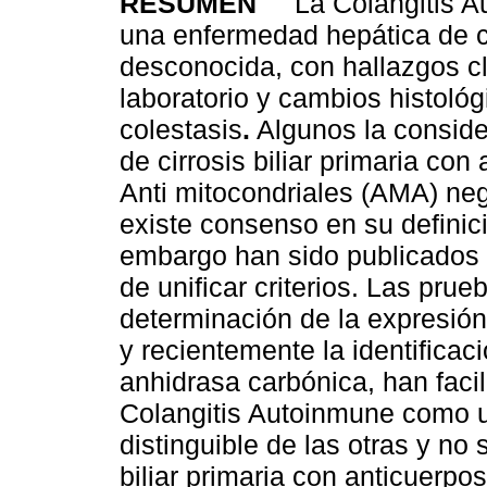
RESUMEN
La Colangitis A
una enfermedad hepática de 
desconocida, con hallazgos cl
laboratorio y cambios histoló
colestasis
.
Algunos la consid
de cirrosis biliar primaria con
Anti mitocondriales (AMA) ne
existe consenso en su definic
embargo han sido publicados 
de unificar criterios. Las pru
determinación de la expresión
y recientemente la identificac
anhidrasa carbónica, han facil
Colangitis Autoinmune como 
distinguible de las otras y no
biliar primaria con anticuerpo