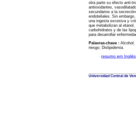
otra parte su efecto anti-
antioxidantes, vasodilatad
secundarios a la secreción 
endoteliales. Sin embargo,
una ingesta excesiva y crón
que metabolizan al etanol
carbohidratos y de las lip
para desarrollar enfermeda
Palavras-chave :
Alcohol;
riesgo; Dislipidemia.
·
resumo em Inglês
Universidad Central de Vene