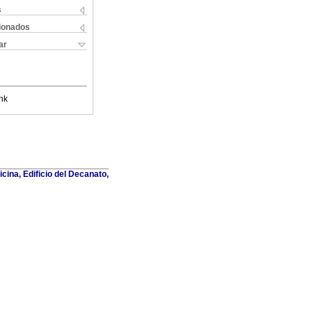
s
cionados
ar
nk
cina, Edificio del Decanato,