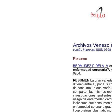
Archivos Venezol
versão impressa
ISSN
0798
Resumo
BERMUDEZ-PIRELA, V
et
enfermedad coronaria?
.
0264.
RESUMEN
La gran varied
difieren entre si, por sus
de consumo, lo cual varía
comparten las mismas repe
investigaciones tendientes 
riesgo de enfermedad card
individuos que consumen de
enfermedad coronaria graci
lipoproteínas plasmáticas