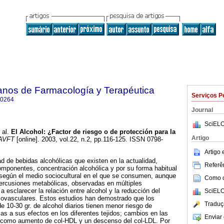
anos de Farmacología y Terapéutica
Serviços P
-0264
Journal
SciELO
 al.
El Alcohol: ¿Factor de riesgo o de protección para la
Artigo
AVFT
[online]. 2003, vol.22, n.2, pp.116-125. ISSN 0798-
Artigo
ad de bebidas alcohólicas que existen en la actualidad,
Referên
 componentes, concentración alcohólica y por su forma habitual
 según el medio sociocultural en el que se consumen, aunque
Como ci
rcusiones metabólicas, observadas en múltiples
a esclarecer la relación entre alcohol y la reducción del
SciELO
iovasculares. Estos estudios han demostrado que los
Traduç
 10-30 gr. de alcohol diarios tienen menor riesgo de
as a sus efectos en los diferentes tejidos; cambios en las
Enviar 
, como aumento de col-HDL y un descenso del col-LDL. Por