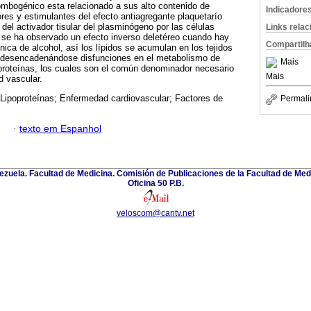
trombogénico esta relacionado a sus alto contenido de
Indicadore
ores y estimulantes del efecto antiagregante plaquetarío
del activador tisular del plasminógeno por las células
Links rela
 se ha observado un efecto inverso deletéreo cuando hay
Compartilh
ica de alcohol, así los lípidos se acumulan en los tejidos
, desencadenándose disfunciones en el metabolismo de
Mais
oproteínas, los cuales son el común denominador necesario
Mais
d vascular.
 Lipoproteínas; Enfermedad cardiovascular; Factores de
Permali
·
texto em Espanhol
zuela. Facultad de Medicina. Comisión de Publicaciones de la Facultad de Medi
Oficina 50 P.B.
veloscom@cantv.net