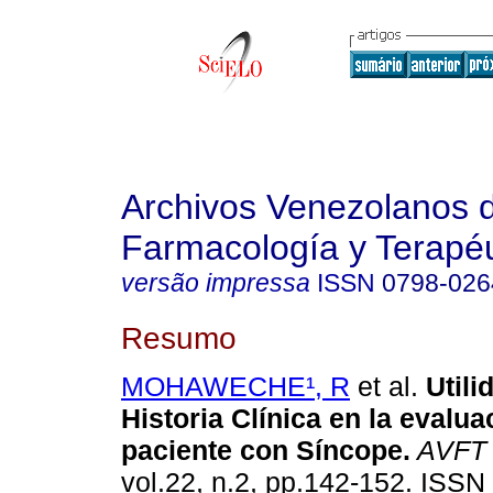
Archivos Venezolanos 
Farmacología y Terapéu
versão impressa
ISSN
0798-026
Resumo
MOHAWECHE¹, R
et al.
Utili
Historia Clínica en la evalua
paciente con Síncope
.
AVFT
vol.22, n.2, pp.142-152. ISSN