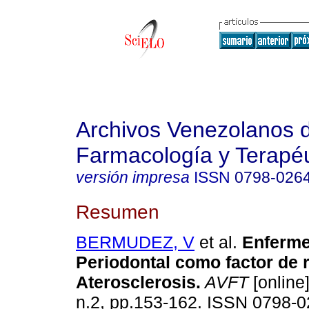
Archivos Venezolanos 
Farmacología y Terapéu
versión impresa
ISSN
0798-026
Resumen
BERMUDEZ, V
et al.
Enferm
Periodontal como factor de r
Aterosclerosis
.
AVFT
[online]
n.2, pp.153-162. ISSN 0798-0