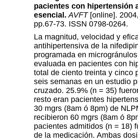
pacientes con hipertensión a
esencial
.
AVFT
[online]. 2004,
pp.67-73. ISSN 0798-0264.
La magnitud, velocidad y efic
antihipertensiva de la nifedipi
programada en microgránulos
evaluada en pacientes con hi
total de ciento treinta y cinc
seis semanas en un estudio pr
cruzado. 25.9% (n = 35) fuero
resto eran pacientes hiperten
30 mgrs (8am ó 8pm) de NLPM
recibieron 60 mgrs (8am ó 8p
pacientes admitidos (n = 18)
de la medicación. Ambas dosis