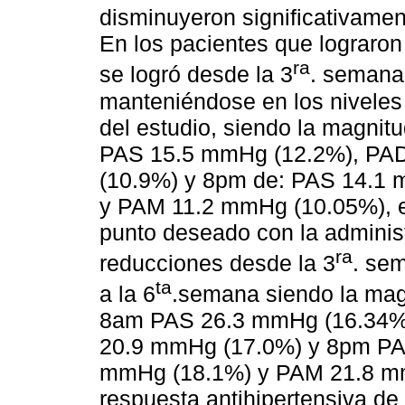
disminuyeron significativament
En los pacientes que lograron
ra
se logró desde la 3
. semana
manteniéndose en los niveles 
del estudio, siendo la magni
PAS 15.5 mmHg (12.2%), PA
(10.9%) y 8pm de: PAS 14.1
y PAM 11.2 mmHg (10.05%), en
punto deseado con la adminis
ra
reducciones desde la 3
. se
ta
a la 6
.semana siendo la mag
8am PAS 26.3 mmHg (16.34%
20.9 mmHg (17.0%) y 8pm PA
mmHg (18.1%) y PAM 21.8 mm
respuesta antihipertensiva d