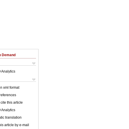
on Demand
 Analytics
 in xml format
 references
cite this article
 Analytics
ic translation
is article by e-mail