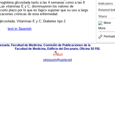
moglobina glicosilada tanto a las 4 semanas como a las 8
Indicators
Las vitaminas E y C, disminuyeron los valores de
Related lin
 corto plazo por lo que es lógico suponer que su uso a largo
icaciones crónicas de esta enfermedad.
Share
icosilada; Vitaminas E y C; Diabetes tipo 2.
More
More
h
·
text in Spanish
Permali
ezuela. Facultad de Medicina. Comisión de Publicaciones de la
Facultad de Medicina, Edificio del Decanato, Oficina 50 P.B.
veloscom@cantv.net