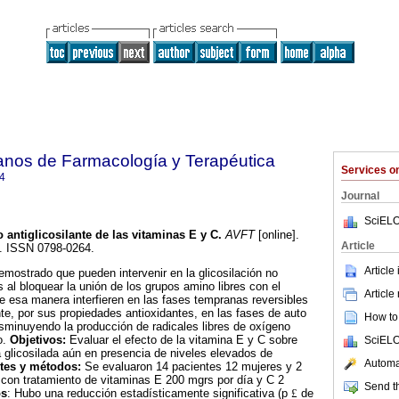
anos de Farmacología y Terapéutica
Services 
4
Journal
SciELO
o antiglicosilante de las vitaminas E y C
.
AVFT
[online].
Article
7. ISSN 0798-0264.
Article
mostrado que pueden intervenir en la glicosilación no
 al bloquear la unión de los grupos amino libres con el
Article
de esa manera interfieren en las fases tempranas reversibles
te, por sus propiedades antioxidantes, en las fases de auto
How to 
isminuyendo la producción de radicales libres de oxígeno
o.
Objetivos:
Evaluar el efecto de la vitamina E y C sobre
SciELO
 glicosilada aún en presencia de niveles elevados de
Automat
tes y métodos:
Se evaluaron 14 pacientes 12 mujeres y 2
 con tratamiento de vitaminas E 200 mgrs por día y C 2
Send th
os
: Hubo una reducción estadísticamente significativa (p
£
de