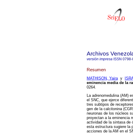
Archivos Venezol
versión impresa
ISSN
0798-
Resumen
MATHISON, Yaira
y
ISRA
eminencia media de la ra
0264.
La adrenomedulina (AM) es
el SNC, que ejerce diferen
tres subtipos de receptores
gen de la calcitonina (CGR
neuronas de los núcleos su
proyectan a la eminencia m
actividad de la sintasa de
esta estructura sugiere la
acciones de la AM en el SN