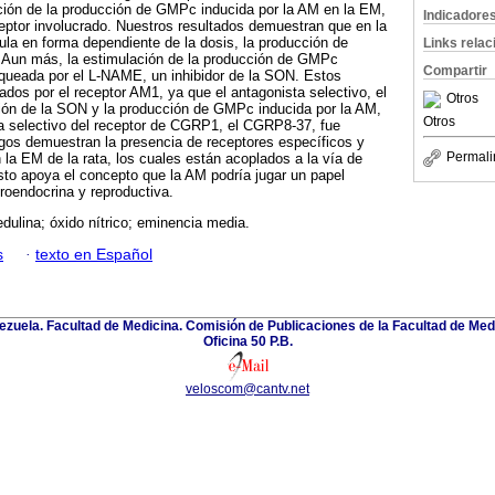
ción de la producción de GMPc inducida por la AM en la EM,
Indicadore
eptor involucrado. Nuestros resultados demuestran que en la
ula en forma dependiente de la dosis, la producción de
Links rela
 Aun más, la estimulación de la producción de GMPc
Compartir
oqueada por el L-NAME, un inhibidor de la SON. Estos
dos por el receptor AM1, ya que el antagonista selectivo, el
Otros
ción de la SON y la producción de GMPc inducida por la AM,
Otros
ta selectivo del receptor de CGRP1, el CGRP8-37, fue
zgos demuestran la presencia de receptores específicos y
Permali
 la EM de la rata, los cuales están acoplados a la vía de
o apoya el concepto que la AM podría jugar un papel
uroendocrina y reproductiva.
ulina; óxido nítrico; eminencia media.
s
·
texto en Español
zuela. Facultad de Medicina. Comisión de Publicaciones de la Facultad de Medi
Oficina 50 P.B.
veloscom@cantv.net