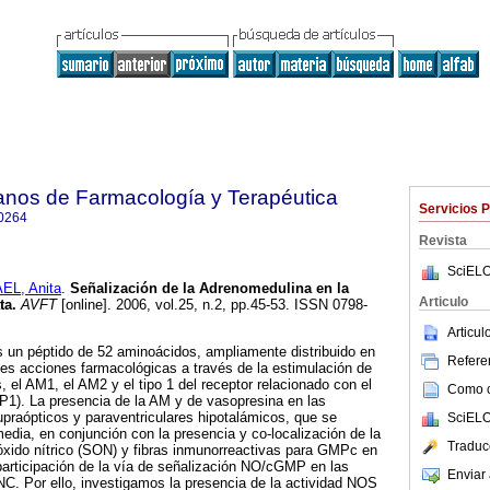
anos de Farmacología y Terapéutica
Servicios 
0264
Revista
SciELO
EL, Anita
.
Señalización de la Adrenomedulina en la
Articulo
ta
.
AVFT
[online]. 2006, vol.25, n.2, pp.45-53. ISSN 0798-
Articu
 un péptido de 52 aminoácidos, ampliamente distribuido en
Referen
tes acciones farmacológicas a través de la estimulación de
, el AM1, el AM2 y el tipo 1 del receptor relacionado con el
Como ci
P1). La presencia de la AM y de vasopresina en las
praópticos y paraventriculares hipotalámicos, que se
SciELO
edia, en conjunción con la presencia y co-localización de la
Traduc
 óxido nítrico (SON) y fibras inmunorreactivas para GMPc en
 participación de la vía de señalización NO/cGMP en las
Enviar 
C. Por ello, investigamos la presencia de la actividad NOS