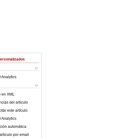
Personalizados
 Analytics
lo en XML
cias del artículo
tar este artículo
 Analytics
ción automática
articulo por email