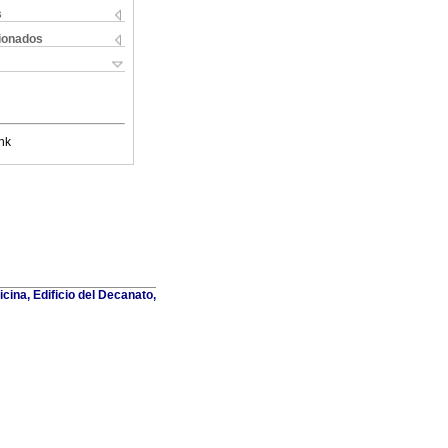
s
cionados
nk
cina, Edificio del Decanato,