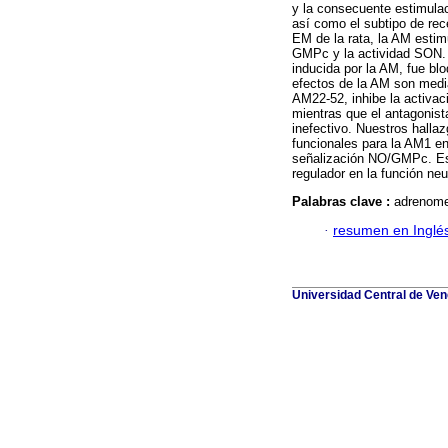
y la consecuente estimula
así como el subtipo de rec
EM de la rata, la AM estim
GMPc y la actividad SON.
inducida por la AM, fue bl
efectos de la AM son media
AM22-52, inhibe la activa
mientras que el antagonis
inefectivo. Nuestros halla
funcionales para la AM1 en
señalización NO/GMPc. Est
regulador en la función ne
Palabras clave :
adrenomed
·
resumen en Inglé
Universidad Central de Vene