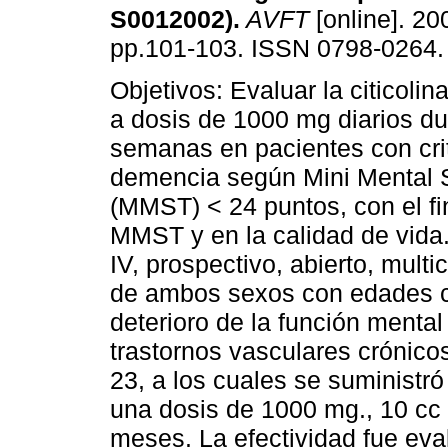
S0012002)
.
AVFT
[online]. 200
pp.101-103. ISSN 0798-0264.
Objetivos: Evaluar la citicoli
a dosis de 1000 mg diarios du
semanas en pacientes con cri
demencia según Mini Mental S
(MMST) < 24 puntos, con el fi
MMST y en la calidad de vida.
IV, prospectivo, abierto, mult
de ambos sexos con edades c
deterioro de la función mental
trastornos vasculares crónic
23, a los cuales se suministró
una dosis de 1000 mg., 10 cc 
meses. La efectividad fue ev