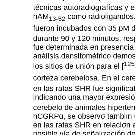
técnicas autoradiografícas y
hAM
como radioligandos.
13-52
fueron incubados con 35 pM d
durante 90 y 120 minutos, res
fue determinada en presencia
análisis densitométrico demos
125
los sitios de unión para el [
corteza cerebelosa. En el cere
en las ratas SHR fue signifi
indicando una mayor expresión
cerebelo de animales hipertens
hCGRPα, se observσ tambiιn u
en las ratas SHR en relaciσn a
posible vía de señalización d