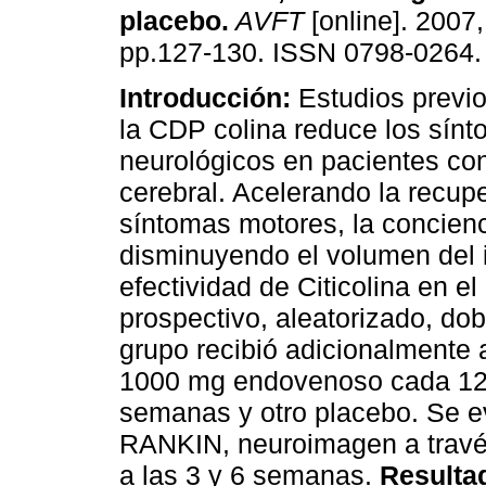
placebo
.
AVFT
[online]. 2007,
pp.127-130. ISSN 0798-0264.
Introducción:
Estudios previ
la CDP colina reduce los sín
neurológicos en pacientes co
cerebral. Acelerando la recup
síntomas motores, la concienc
disminuyendo el volumen del i
efectividad de Citicolina en e
prospectivo, aleatorizado, do
grupo recibió adicionalmente a
1000 mg endovenoso cada 12h.
semanas y otro placebo. Se 
RANKIN, neuroimagen a través
a las 3 y 6 semanas.
Resulta