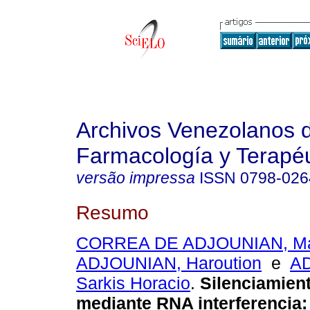
Archivos Venezolanos 
Farmacología y Terapéu
versão impressa
ISSN
0798-026
Resumo
CORREA DE ADJOUNIAN, Mar
ADJOUNIAN, Haroution
e
A
Sarkis Horacio
.
Silenciamien
mediante RNA interferencia
: