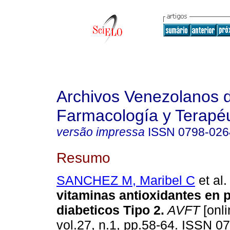
Archivos Venezolanos 
Farmacología y Terapéu
versão impressa
ISSN
0798-026
Resumo
SANCHEZ M, Maribel C
et al.
vitaminas antioxidantes en 
diabeticos Tipo 2
.
AVFT
[onli
vol.27, n.1, pp.58-64. ISSN 0