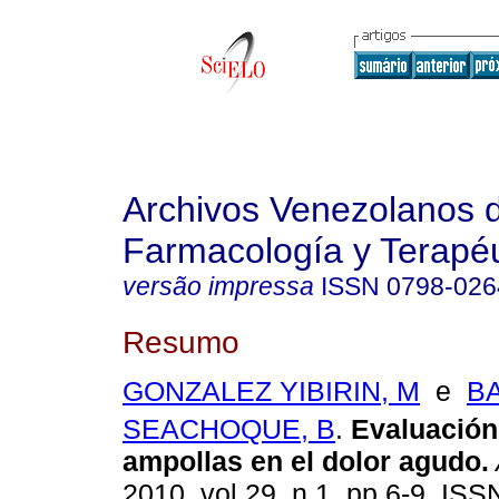
Archivos Venezolanos 
Farmacología y Terapéu
versão impressa
ISSN
0798-026
Resumo
GONZALEZ YIBIRIN, M
e
B
SEACHOQUE, B
.
Evaluación
ampollas en el dolor agudo
.
2010, vol.29, n.1, pp.6-9. IS