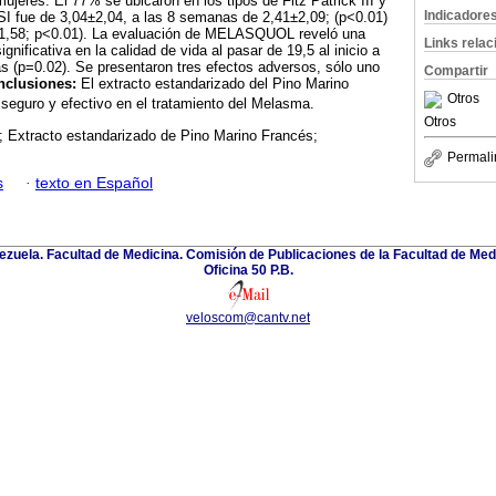
jeres. El 77% se ubicaron en los tipos de Fitz Patrick III y
Indicadore
ASI fue de 3,04±2,04, a las 8 semanas de 2,41±2,09; (p<0.01)
±1,58; p<0.01). La evaluación de MELASQUOL reveló una
Links rela
gnificativa en la calidad de vida al pasar de 19,5 al inicio a
s (p=0.02). Se presentaron tres efectos adversos, sólo uno
Compartir
nclusiones:
El extracto estandarizado del Pino Marino
Otros
 seguro y efectivo en el tratamiento del Melasma.
Otros
 Extracto estandarizado de Pino Marino Francés;
Permali
s
·
texto en Español
zuela. Facultad de Medicina. Comisión de Publicaciones de la Facultad de Medi
Oficina 50 P.B.
veloscom@cantv.net