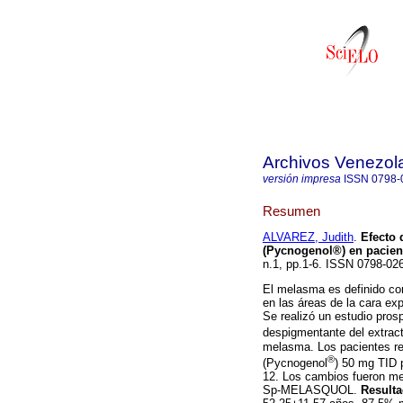
Archivos Venezol
versión impresa
ISSN
0798-
Resumen
ALVAREZ, Judith
.
Efecto 
(Pycnogenol®) en pacient
n.1, pp.1-6. ISSN 0798-02
El melasma es definido com
en las áreas de la cara ex
Se realizó un estudio prosp
despigmentante del extrac
melasma. Los pacientes re
®
(Pycnogenol
) 50 mg TID 
12. Los cambios fueron me
Sp-MELASQUOL.
Result