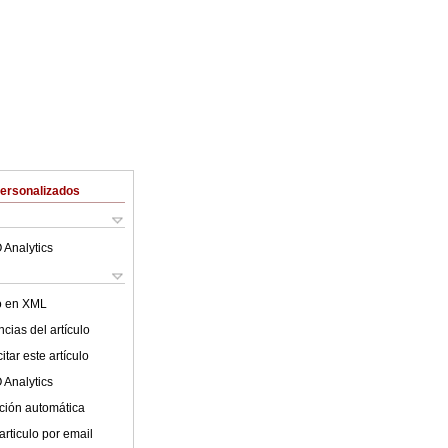
Personalizados
 Analytics
lo en XML
cias del artículo
tar este artículo
 Analytics
ción automática
articulo por email