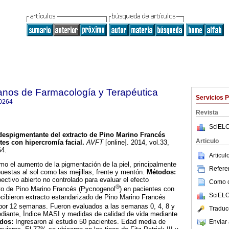
anos de Farmacología y Terapéutica
Servicios 
0264
Revista
SciELO
despigmentante del extracto de Pino Marino Francés
Articulo
es con hipercromía facial
.
AVFT
[online]. 2014, vol.33,
64.
Articu
o el aumento de la pigmentación de la piel, principalmente
Referen
puestas al sol como las mejillas, frente y mentón.
Métodos:
ectivo abierto no controlado para evaluar el efecto
Como ci
®
to de Pino Marino Francés (Pycnogenol
) en pacientes con
SciELO
cibieron extracto estandarizado de Pino Marino Francés
por 12 semanas. Fueron evaluados a las semanas 0, 4, 8 y
Traduc
diante, Índice MASI y medidas de calidad de vida mediante
ados:
Ingresaron al estudio 50 pacientes. Edad media de
Enviar 