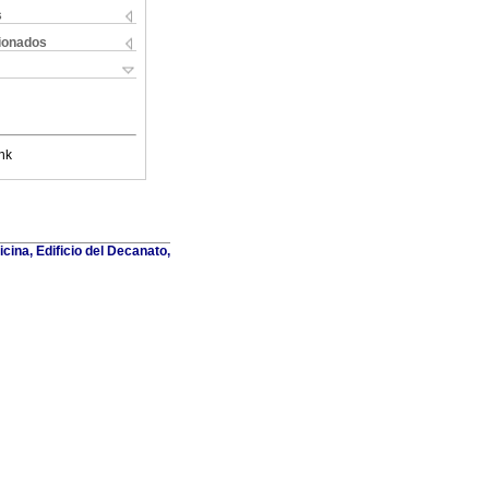
s
cionados
nk
cina, Edificio del Decanato,