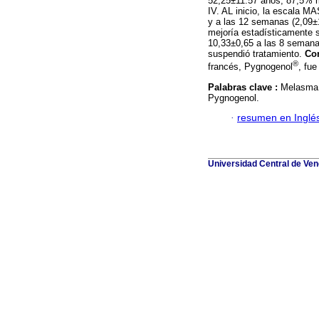
52,25±11.57 años, 87,5% mu
IV. AL inicio, la escala M
y a las 12 semanas (2,09
mejoría estadísticamente si
10,33±0,65 a las 8 semana
suspendió tratamiento.
Co
®
francés, Pygnogenol
, fue
Palabras clave :
Melasma;
Pygnogenol.
·
resumen en Inglé
Universidad Central de Vene