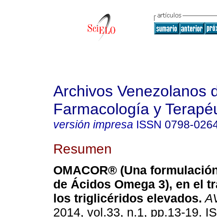
Archivos Venezolanos 
Farmacología y Terapéu
versión impresa
ISSN
0798-026
Resumen
OMACOR® (Una formulación
de Ácidos Omega 3), en el t
los triglicéridos elevados
.
A
2014, vol.33, n.1, pp.13-19. 