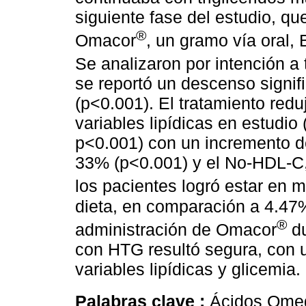
siguiente fase del estudio, qu
®
Omacor
, un gramo vía oral,
Se analizaron por intención a
se reportó un descenso signi
(p<0.001). El tratamiento redu
variables lipídicas en estudi
p<0.001) con un incremento d
33% (p<0.001) y el No-HDL-C,
los pacientes logró estar en
dieta, en comparación a 4.47
®
administración de Omacor
du
con HTG resultó segura, con u
variables lipídicas y glicemia.
Palabras clave :
Ácidos Omeg