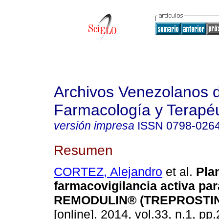
Archivos Venezolanos 
Farmacología y Terapéu
versión impresa
ISSN
0798-026
Resumen
CORTEZ, Alejandro
et al.
Pla
farmacovigilancia activa par
REMODULIN® (TREPROSTIN
[online]. 2014, vol.33, n.1, p