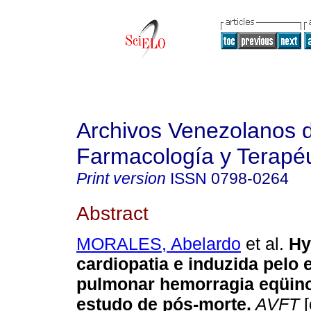
Archivos Venezolanos 
Farmacología y Terapéu
Print version
ISSN
0798-0264
Abstract
MORALES, Abelardo
et al.
Hy
cardiopatia e induzida pelo 
pulmonar hemorragia eqüin
estudo de pós-morte
.
AVFT
[