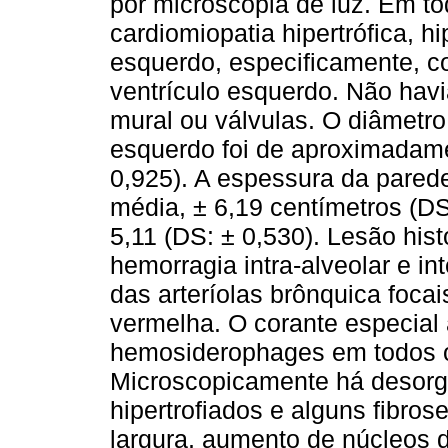
por microscopia de luz. Em t
cardiomiopatia hipertrófica, hi
esquerdo, especificamente, c
ventrículo esquerdo. Não hav
mural ou válvulas. O diâmetro
esquerdo foi de aproximadame
0,925). A espessura da parede
média, ± 6,19 centímetros (DS
5,11 (DS: ± 0,530). Lesão his
hemorragia intra-alveolar e in
das arteríolas brônquica foca
vermelha. O corante especial a
hemosiderophages em todos 
Microscopicamente há desorga
hipertrofiados e alguns fibro
largura, aumento de núcleos