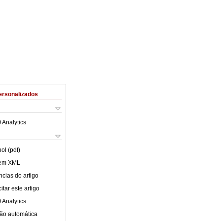
ersonalizados
 Analytics
ol (pdf)
 em XML
cias do artigo
tar este artigo
 Analytics
ão automática