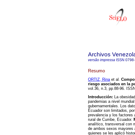
Archivos Venezol
versão impressa
ISSN
0798
Resumo
ORTIZ, Rina
et al.
Compor
riesgo asociados en la 
vol.36, n.3, pp.88-96. ISS
Introducción:
La obesidad
pandemias a nivel mundial
gubernamentales. Los dato
Ecuador son limitados, por 
prevalencia y los factores 
rural de Cumbe, Ecuador.
analítico, transversal con 
de ambos sexos mayores a 
quienes se les aplicó histo