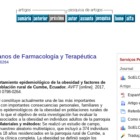
anos de Farmacología y Terapéutica
Serviços P
-0264
Journal
SciELO
tamiento epidemiológico de la obesidad y factores de
Artigo
población rural de Cumbe, Ecuador
.
AVFT
[online]. 2017,
N 0798-0264.
Espanh
 constituye actualmente una de las más importantes
Artigo
 con importantes consecuencias personales, familiares y
s epidemiológicos de la obesidad en poblaciones rurales de
Referên
lo que el objetivo de esta investigación fue evaluar la
asociados a la obesidad en individuos adultos de la parroquia
Como ci
Materiales y métodos:
Se realizó un estudio de campo,
SciELO
muestreo aleatorio multietápico, que incluyó a 374 individuos
18 años residenciados en la parroquia rural de Cumbe, a
Traduç
ria clínica completa. La obesidad se definió según los