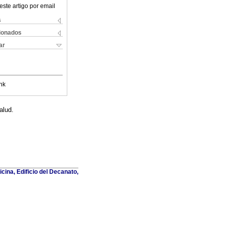
este artigo por email
s
cionados
ar
nk
alud.
cina, Edificio del Decanato,