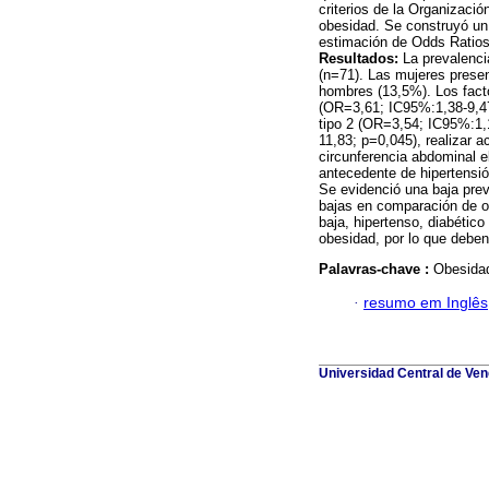
criterios de la Organizac
obesidad. Se construyó un 
estimación de Odds Ratios
Resultados:
La prevalenci
(n=71). Las mujeres prese
hombres (13,5%). Los fact
(OR=3,61; IC95%:1,38-9,47;
tipo 2 (OR=3,54; IC95%:1,
11,83; p=0,045), realizar a
circunferencia abdominal 
antecedente de hipertensi
Se evidenció una baja prev
bajas en comparación de otr
baja, hipertenso, diabétic
obesidad, por lo que deben
Palavras-chave :
Obesidad
·
resumo em Inglês
Universidad Central de Vene