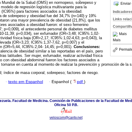
ión Mundial de la Salud (OMS) en normopeso, sobrepeso y
Enviar 
modelo de regresión logística multivariante para la
 (IC95%) para factores asociados a la obesidad.
Indicadore
a de sobrepeso y obesidad fue del 34,7% (n=140) y 19%
Links rela
ntaron una mayor prevalencia de obesidad (21,8%), que los
ores asociados a obesidad fueron: el sexo femenino
Compartilh
 p=0,009), el antecedente personal de diabetes mellitus
10-11,39; p=0,034), ser exfumador (OR=3,48; IC95%:1,02-
Mais
ctividad física baja (OR=2,17; IC95%:1,02-4,63; p=0,043), la
Mais
elevada (OR=3,23; IC95%:1,37-7,62, p=0,007) y el
ón (OR=5,44, IC95%:2,04- 14,45; p=0,001).
Conclusiones:
Permali
alencia de obesidad similar a las reportadas en el país, pero
as latitudes. Ser mujer, exfumador, realizar actividad física
o o con obesidad abdominal fueron los factores asociados a
 tomarse en cuenta al momento de realizar la prevención y promoción de la s
; índice de masa corporal; sobrepeso; factores de riesgo.
·
texto em Espanhol
·
Espanhol (
pdf
)
zuela. Facultad de Medicina. Comisión de Publicaciones de la Facultad de Medi
Oficina 50 P.B.
veloscom@cantv.net