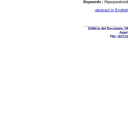
Keywords :
Hiperparatiroi
·
abstract in Englis
Edificio del Decanato, O
Apart
Tlfs: (021