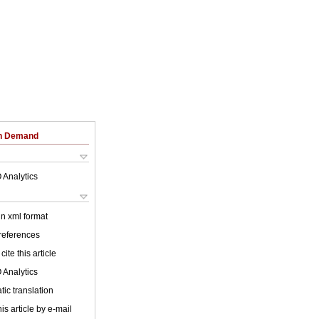
on Demand
 Analytics
 in xml format
 references
cite this article
 Analytics
ic translation
is article by e-mail