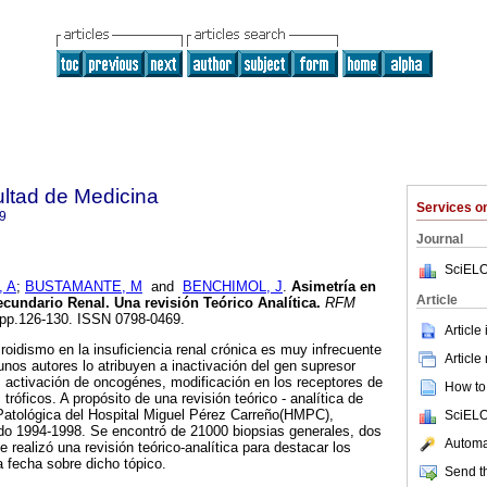
ultad de Medicina
Services 
9
Journal
SciELO
 A
;
BUSTAMANTE, M
and
BENCHIMOL, J
.
Asimetría en
Article
ecundario Renal. Una revisión Teórico Analítica
.
RFM
2, pp.126-130. ISSN 0798-0469.
Article
iroidismo en la insuficiencia renal crónica es muy infrecuente
Article
unos autores lo atribuyen a inactivación del gen supresor
 activación de oncogénes, modificación en los receptores de
How to 
tróficos. A propósito de una revisión teórico - analítica de
Patológica del Hospital Miguel Pérez Carreño(HMPC),
SciELO
do 1994-1998. Se encontró de 21000 biopsias generales, dos
Automat
 realizó una revisión teórico-analítica para destacar los
 fecha sobre dicho tópico.
Send th