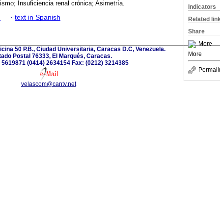
dismo; Insuficiencia renal crónica; Asimetría.
Indicators
h
·
text in Spanish
Related lin
Share
More
ficina 50 P.B., Ciudad Universitaria, Caracas D.C, Venezuela.
More
ado Postal 76333, El Marqués, Caracas.
2) 5619871 (0414) 2634154 Fax: (0212) 3214385
Permali
velascom@cantv.net