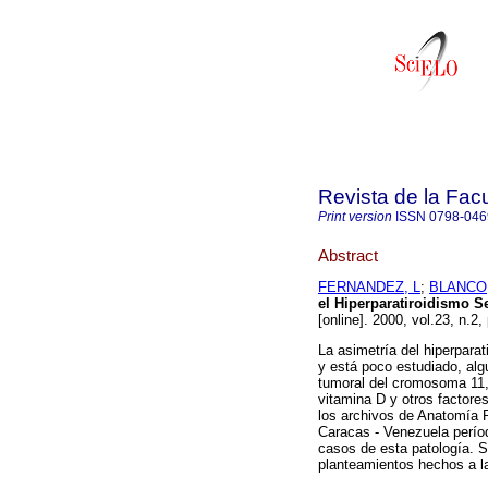
Revista de la Fac
Print version
ISSN
0798-046
Abstract
FERNANDEZ, L
;
BLANCO,
el Hiperparatiroidismo S
[online]. 2000, vol.23, n.
La asimetría del hiperparat
y está poco estudiado, alg
tumoral del cromosoma 11,
vitamina D y otros factores 
los archivos de Anatomía 
Caracas - Venezuela perío
casos de esta patología. Se
planteamientos hechos a la