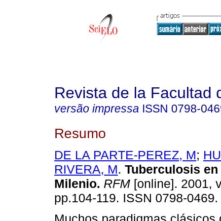
Revista de la Facultad
versão impressa
ISSN
0798-046
Resumo
DE LA PARTE-PEREZ, M
;
HU
RIVERA, M
.
Tuberculosis en
Milenio
.
RFM
[online]. 2001, v
pp.104-119. ISSN 0798-0469.
Muchos paradigmas clásicos 