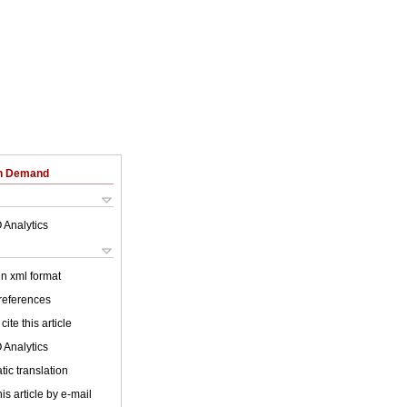
on Demand
 Analytics
 in xml format
 references
cite this article
 Analytics
ic translation
is article by e-mail