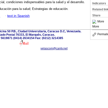
cial, condiciones indispensables para la salud y el desarrollo.
Indicators
ucación para la salud; Estrategias de educación.
Related lin
Share
h
·
text in Spanish
More
More
ficina 50 P.B., Ciudad Universitaria, Caracas D.C, Venezuela.
Permali
ado Postal 76333, El Marqués, Caracas.
2) 5619871 (0414) 2634154 Fax: (0212) 3214385
velascom@cantv.net