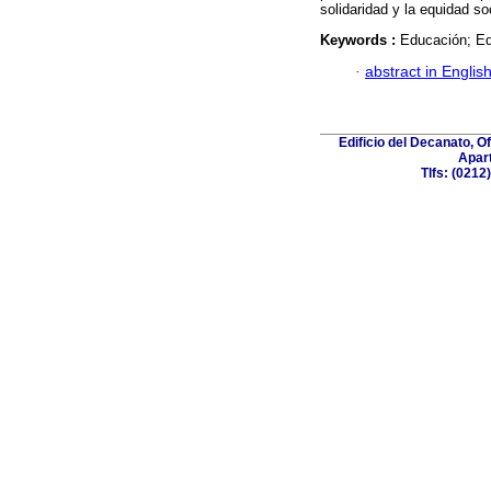
solidaridad y la equidad so
Keywords :
Educación; Ed
·
abstract in Englis
Edificio del Decanato, O
Apart
Tlfs: (021