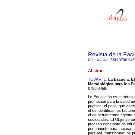
Revista de la Fac
Print version
ISSN
0798-046
Abstract
TOVAR, L
.
La Escuela, E
Metodológica para los D
0798-0469.
La Educación es estrategia
promoción para la salud tie
pueblos; el papel que corr
el de identificar los facto
el de actuar como agente d
sociedades. El Objetivo pr
proceso constante de educa
permanente para mejorar la
para así, transformar los p