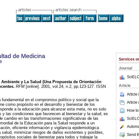
ultad de Medicina
Services 
9
Journal
SciELO
l Ambiente y La Salud (Una Propuesta de Orientación
Article
ocentes
.
RFM
[online]. 2001, vol.24, n.2, pp.123-127. ISSN
Article
 fundamental en el compromiso político y social que la
Article
ne como propósito en el desarrollo y bienestar de los
esponde a la educación para alcanzar esta meta, no es solo
How to 
res y las condiciones que favorecen al bienestar y la salud, es
e cambio en las transformaciones significativas de las
SciELO
imordial de la Educación para la Salud responde a un
Automat
ción, eficiente información y vigilancia epidemiológica
 salud, minimizar riesgos de daños existentes y posibles,
Send th
ropósitos sociales de bienestar para todos y trabajar la