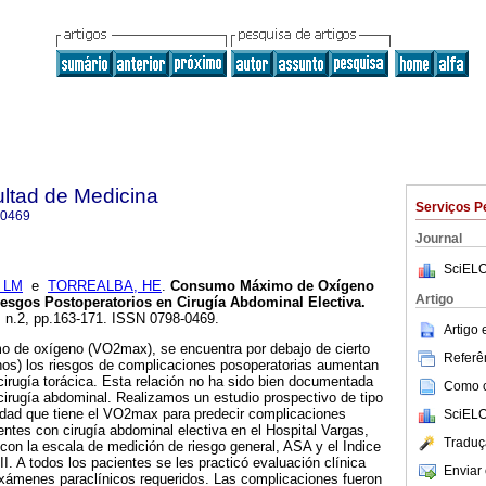
ultad de Medicina
Serviços P
-0469
Journal
SciELO
 LM
e
TORREALBA, HE
.
Consumo Máximo de Oxígeno
Artigo
iesgos Postoperatorios en Cirugía Abdominal Electiva
.
4, n.2, pp.163-171. ISSN 0798-0469.
Artigo
 de oxígeno (VO2max), se encuentra por debajo de cierto
Referên
enos) los riesgos de complicaciones posoperatorias aumentan
irugía torácica. Esta relación no ha sido bien documentada
Como ci
irugía abdominal. Realizamos un estudio prospectivo de tipo
cidad que tiene el VO2max para predecir complicaciones
SciELO
entes con cirugía abdominal electiva en el Hospital Vargas,
Traduç
on la escala de medición de riesgo general, ASA y el Indice
II. A todos los pacientes se les practicó evaluación clínica
Enviar 
exámenes paraclínicos requeridos. Las complicaciones fueron