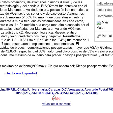
s datos obtenidos, de exámenes clínicos diarios y de las
Indicadore
anestesiología y del servicio. El VO2max fue obtenido con el
do de Maneroet al validado en una población latinoamericana
Links rela
tas de VO2max y es sencillo y de bajo costo. Asigna tres
Compartilh
jo sub máximo (< 65% Fc max), que consisten en subir y
 durante 3 min a frecuencias determinadas en cada carga,
Mais
tre ellas. La Fc medida a la carga más alta alcanzada por el
Mais
las tablas diseñadas por Manero, a un valor de VO2max
.
Estadística
: c2, Regresión logística, Riesgo relativo
Permali
lidad y valor predictivo positivo y negativo.
Resultados
: El
fue de 1.2 ± 0.38 L/min. En 9 de ellos (24%) fue menor de 1
s 7 que presentaron complicaciones posoperatorias. El
idad de predecir complicaciones posoperatorias mayor que ASA y Goldman I
d de 42.85%, especificidad 80%, valor predictivo positivo de 33% y valor pred
onsumo máximo de oxígeno para predecir riesgos posoperatorios y el test d
máximo de oxígeno(VO2max); Cirugía abdominal; Riesgo posoperatorio; Eval
·
texto em Espanhol
icina 50 P.B., Ciudad Universitaria, Caracas D.C, Venezuela. Apartado Postal 7
Tlfs: (0212) 5619871 (0414) 2634154 Fax: (0212) 3214385
velascom@cantv.net