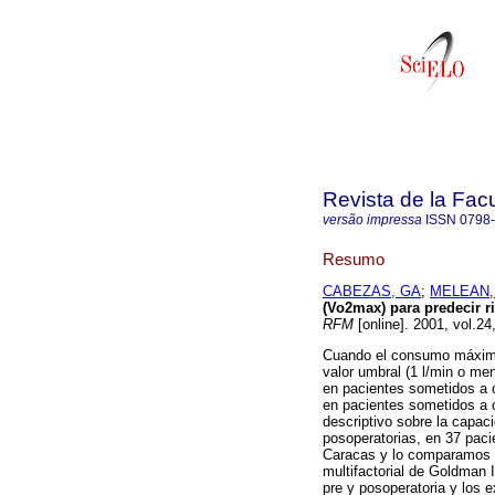
Revista de la Fac
versão impressa
ISSN
0798
Resumo
CABEZAS, GA
;
MELEAN,
(Vo2max) para predecir r
RFM
[online]. 2001, vol.2
Cuando el consumo máximo
valor umbral (1 l/min o m
en pacientes sometidos a c
en pacientes sometidos a c
descriptivo sobre la capa
posoperatorias, en 37 paci
Caracas y lo comparamos c
multifactorial de Goldman I
pre y posoperatoria y los 