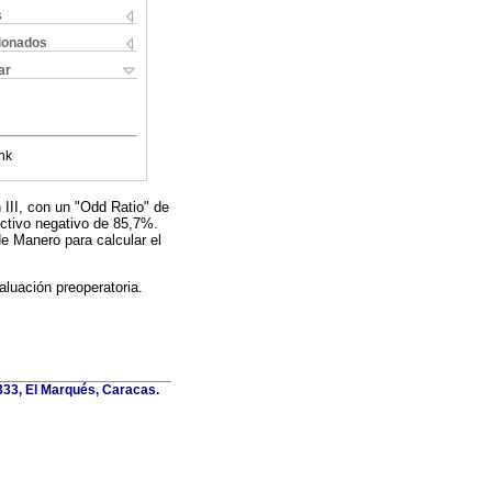
s
cionados
ar
nk
II, con un "Odd Ratio" de
ictivo negativo de 85,7%.
e Manero para calcular el
uación preoperatoria.
6333, El Marqués, Caracas.