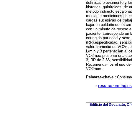
definidas previamente y lo
historias: quirúrgicas, de 
método indirecto escalona
mediante mediciones direc
cargas sucesivas de traba
bajar un peldaño de 25 cm
con un minuto de receso en
paciente, corresponde en 
corregido por edad y sexo
(RR),especificidad, sensibi
valor promedio de VO2max 
L/min y 3 pertenecían a lo
VO2max presentó una capac
3, RR de 2.38, sensibilida
Recomendamos el uso del c
VO2max.
Palavras-chave :
Consumo 
·
resumo em Inglês
Edificio del Decanato, Of